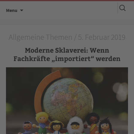
Suchen
Skip
Menu
nach:
to
content
Allgemeine Themen / 5. Februar 2019
Moderne Sklaverei: Wenn
Fachkräfte „importiert“ werden