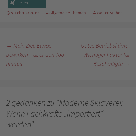
teilen
5. Februar 2019
Allgemeine Themen
Walter Stuber
Beitragsnavigation
←
Mein Ziel: Etwas
Gutes Betriebsklima:
bewirken – über den Tod
Wichtiger Faktor für
hinaus
Beschäftigte
→
2 gedanken zu “
Moderne Sklaverei:
Wenn Fachkräfte „importiert“
werden
”