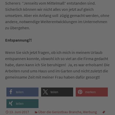
Scherers “Jenseits vom Mittelmaß“ entstanden sind.
Sicherlich können wir nicht alles von jetzt auf gleich
umsetzen. Aber ein Anfang soll zügig gemacht werden, ohne
andere, notwendige Weiterentwicklungen im Unternehmen
zu übergehen.
Entspannung?!
Wenn Sie sich jetzt fragen, ob ich mich in meinem Urlaub
entspannen konnte, obwohl ich so viel an die Firma gedacht
habe, dann kann ich Sie beruhigen! Ja, es war erholsam! Die
Arbeiten rund ums Haus und im Garten und nicht zuletzt die
gemeinsame Zeit mit meiner Frau haben dafür gesorgt!
teilen
teilen
merken
teilen
13. Juni 2017
Über die Gerüstbau Branche
,
Werbung