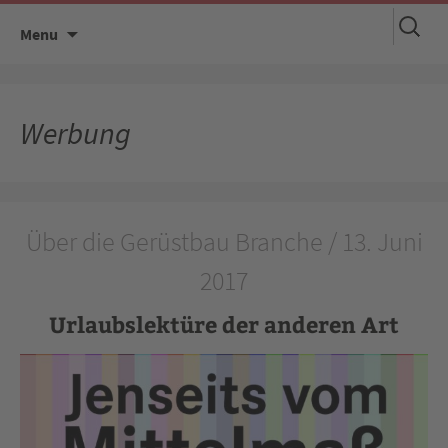
Suchen
Skip
Menu
nach:
to
content
Werbung
Über die Gerüstbau Branche / 13. Juni
2017
Urlaubslektüre der anderen Art