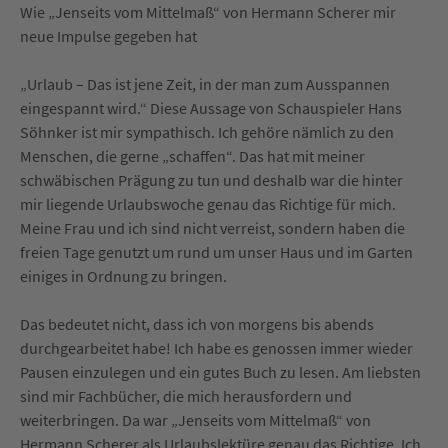
Wie „Jenseits vom Mittelmaß“ von Hermann Scherer mir
neue Impulse gegeben hat
„Urlaub – Das ist jene Zeit, in der man zum Ausspannen
eingespannt wird.“ Diese Aussage von Schauspieler Hans
Söhnker ist mir sympathisch. Ich gehöre nämlich zu den
Menschen, die gerne „schaffen“. Das hat mit meiner
schwäbischen Prägung zu tun und deshalb war die hinter
mir liegende Urlaubswoche genau das Richtige für mich.
Meine Frau und ich sind nicht verreist, sondern haben die
freien Tage genutzt um rund um unser Haus und im Garten
einiges in Ordnung zu bringen.
Das bedeutet nicht, dass ich von morgens bis abends
durchgearbeitet habe! Ich habe es genossen immer wieder
Pausen einzulegen und ein gutes Buch zu lesen. Am liebsten
sind mir Fachbücher, die mich herausfordern und
weiterbringen. Da war „Jenseits vom Mittelmaß“ von
Hermann Scherer als Urlaubslektüre genau das Richtige. Ich