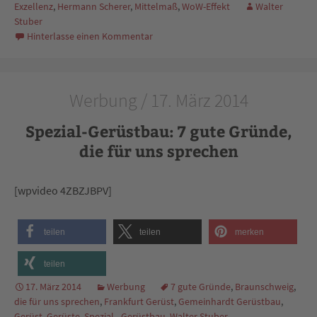
Exzellenz
,
Hermann Scherer
,
Mittelmaß
,
WoW-Effekt
Walter
Stuber
Hinterlasse einen Kommentar
Werbung / 17. März 2014
Spezial-Gerüstbau: 7 gute Gründe,
die für uns sprechen
[wpvideo 4ZBZJBPV]
teilen
teilen
merken
teilen
17. März 2014
Werbung
7 gute Gründe
,
Braunschweig
,
die für uns sprechen
,
Frankfurt Gerüst
,
Gemeinhardt Gerüstbau
,
Gerüst
,
Gerüste
,
Spezial - Gerüstbau
,
Walter Stuber
,