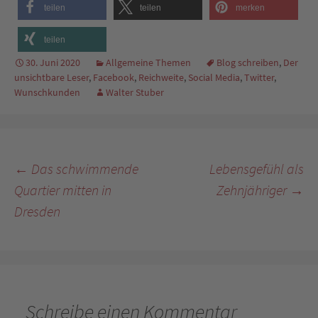
teilen
teilen
merken
teilen
30. Juni 2020
Allgemeine Themen
Blog schreiben
,
Der
unsichtbare Leser
,
Facebook
,
Reichweite
,
Social Media
,
Twitter
,
Wunschkunden
Walter Stuber
Beitragsnavigation
←
Das schwimmende
Lebensgefühl als
Quartier mitten in
Zehnjähriger
→
Dresden
Schreibe einen Kommentar