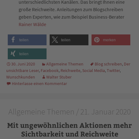
unterschiedlichsten Kanälen. Das bringt Ihnen eine
große Reichweite. Anleitungen zum Blogschreiben
geben Experten, wie zum Beispiel Business-Berater
Rainer Wälde
teilen
teilen
merken
teilen
30. Juni 2020
Allgemeine Themen
Blog schreiben
,
Der
unsichtbare Leser
,
Facebook
,
Reichweite
,
Social Media
,
Twitter
,
Wunschkunden
Walter Stuber
Hinterlasse einen Kommentar
Allgemeine Themen / 21. Januar 2020
Mit ungewöhnlichen Aktionen mehr
Sichtbarkeit und Reichweite