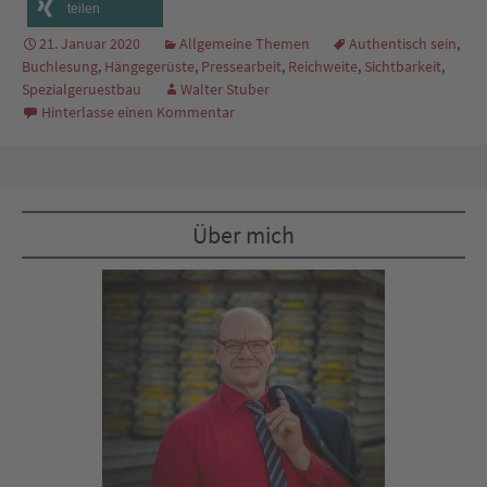
teilen
21. Januar 2020
Allgemeine Themen
Authentisch sein
,
Buchlesung
,
Hängegerüste
,
Pressearbeit
,
Reichweite
,
Sichtbarkeit
,
Spezialgeruestbau
Walter Stuber
Hinterlasse einen Kommentar
Über mich