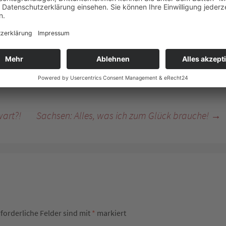
auchen kann. Auch eine gute, werthaltige Geschäftsempfehlung,
m Nachbarn gebe, zahlt letztlich auf meine Marke ein.
en
teilen
tmacher
,
Personenmarke
Katrin Fay
art?!
Sachsen: Alles, was ich zum Glück brauche!
→
rforderliche Felder sind mit
*
markiert