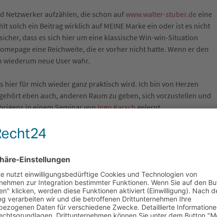
d Netzwerker aufzählen, die schon auf
www.walter-stuber.de
eine
 solch ein Beitrag wirklich auf MEINE Marke ein oder ist es nicht
 sicher, dass es sich hier um eine klassische Win-win-Situation
mepage eine Reichweite, die er vorher nicht hatte. Wenn er den
ch wiederum neue User wahr.
as hier für mich wieder ganz praktisch wird. Ich bin von Herzen
ehört eben auch, anderen Raum zu geben, sich vorzustellen und
übrigens in einem Seminar von
Ingo Karsch
gelernt.
müssen übereinstimmen
nur im Netz. Im „echten Leben“ ist es erst recht wichtig, dass ich
ell und analog müssen übereinstimmen!“, war ein Satz von
umenstrauß oder ich rufe einfach mal jemanden an, vom dem ich