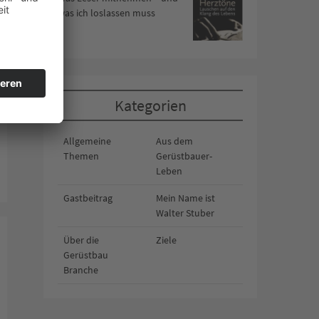
was ich loslassen muss
Kategorien
Allgemeine
Aus dem
Themen
Gerüstbauer-
Leben
Gastbeitrag
Mein Name ist
Walter Stuber
Über die
Ziele
Gerüstbau
Branche