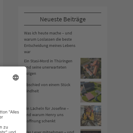
Neueste Beiträge
Was ich heute mache – und
warum Loslassen die beste
Entscheidung meines Lebens
war
Ein Stasi-Mord in Thüringen
und seine unerwarteten
Folgen
Abschied von einem Stück
Kindheit
Ein Lächeln für Josefine –
und warum Henry uns
Hoffnung schenkt
Was Leser mitnehmen – und