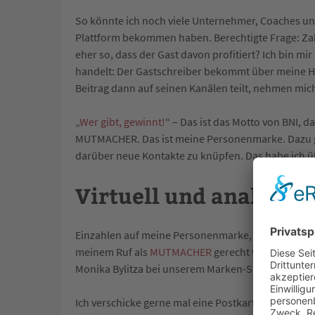
So könnte ich noch viele Unternehmer, Coaches un
Plattform bekommen haben. Berechtigte Frage: Zahlt
eher so, dass der Gast davon profitiert? Ich bin mir
handelt: Der Gastschreiber bekommt über meine Ho
Beitrag dann auf seinen Kanälen teilt, nehmen mi
„
Wer gibt, gewinnt!
“ – Das ist das Motto von BNI, d
MUTMACHER. Das ist meine Personenmarke. Dazu g
darüber neue Kontakte zu knüpfen. Das habe ich 
Virtuell und analog 
Einzahlen auf meine Personenmarke, das geht nicht 
meinem Ruf als
MUTMACHER
gerecht werde. „Virtu
Monika Bylitza bei unserem Marken-Seminar.
Ich verschicke gerne mal eine Postkarte, einen Bl