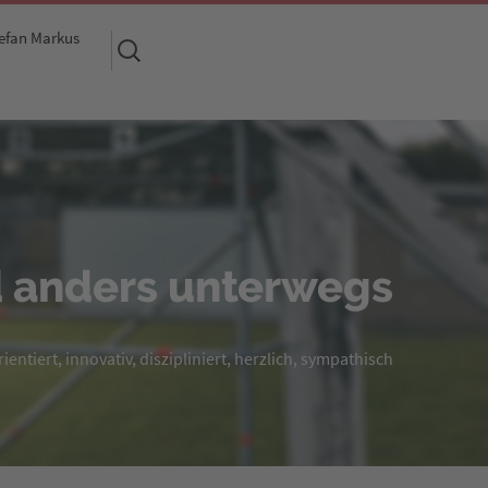
efan Markus
Suchen
nach:
 anders unterwegs
entiert, innovativ, diszipliniert, herzlich, sympathisch