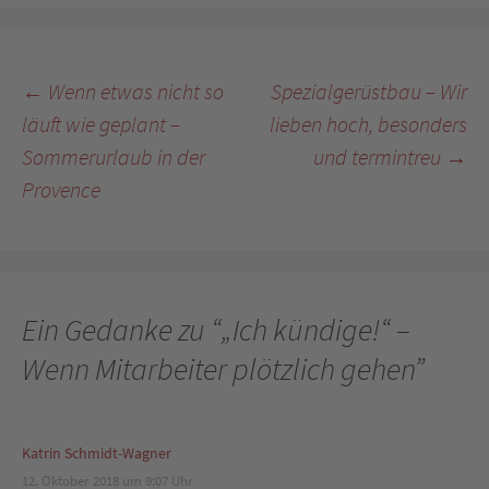
Beitragsnavigation
←
Wenn etwas nicht so
Spezialgerüstbau – Wir
läuft wie geplant –
lieben hoch, besonders
Sommerurlaub in der
und termintreu
→
Provence
Ein Gedanke zu “
„Ich kündige!“ –
Wenn Mitarbeiter plötzlich gehen
”
Katrin Schmidt-Wagner
12. Oktober 2018 um 9:07 Uhr