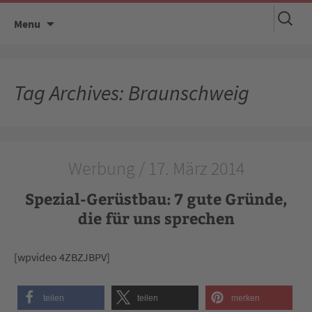
Suchen
Skip
Menu
nach:
to
content
Tag Archives: Braunschweig
Werbung / 17. März 2014
Spezial-Gerüstbau: 7 gute Gründe,
die für uns sprechen
[wpvideo 4ZBZJBPV]
teilen
teilen
merken