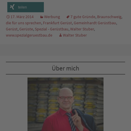
teilen
17. März 2014
Werbung
7 gute Gründe
,
Braunschweig
,
die für uns sprechen
,
Frankfurt Gerüst
,
Gemeinhardt Gerüstbau
,
Gerüst
,
Gerüste
,
Spezial - Gerüstbau
,
Walter Stuber
,
www.spezialgeruestbau.de
Walter Stuber
Über mich