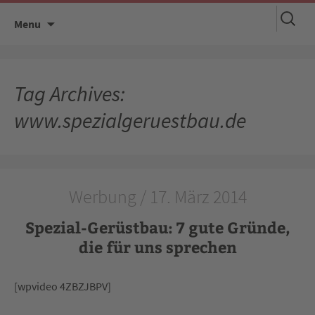
Suchen
Skip
Menu
nach:
to
content
Tag Archives:
www.spezialgeruestbau.de
Werbung / 17. März 2014
Spezial-Gerüstbau: 7 gute Gründe,
die für uns sprechen
[wpvideo 4ZBZJBPV]