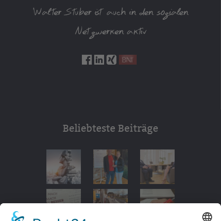
Walter Stuber ist auch in den sozialen
Netzwerken aktiv
Beliebteste Beiträge