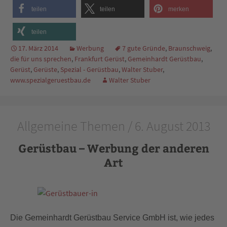
teilen
teilen
merken
teilen
17. März 2014
Werbung
7 gute Gründe
,
Braunschweig
,
die für uns sprechen
,
Frankfurt Gerüst
,
Gemeinhardt Gerüstbau
,
Gerüst
,
Gerüste
,
Spezial - Gerüstbau
,
Walter Stuber
,
www.spezialgeruestbau.de
Walter Stuber
Allgemeine Themen / 6. August 2013
Gerüstbau – Werbung der anderen
Art
Die Gemeinhardt Gerüstbau Service GmbH ist, wie jedes