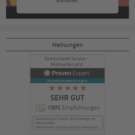
anzusehen.
Mehr Informationen
Akzeptieren
Meinungen
powered by
Usercentrics Consent
Management Platform
&
eRecht24