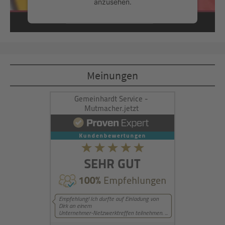
anzusehen.
Mehr Informationen
Akzeptieren
Meinungen
powered by
Usercentrics Consent
Management Platform
&
eRecht24