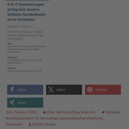
teilen
teilen
merken
teilen
4. Februar 2025
Über die Gerüstbau Branche
Einfache
Nachkalkulation im Gerüstbau
,
Geruestbauhandwerk.de
,
Seminare
Walter Stuber