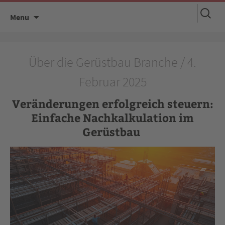
Suchen
Skip
Menu
nach:
to
content
Über die Gerüstbau Branche / 4.
Februar 2025
Veränderungen erfolgreich steuern:
Einfache Nachkalkulation im
Gerüstbau