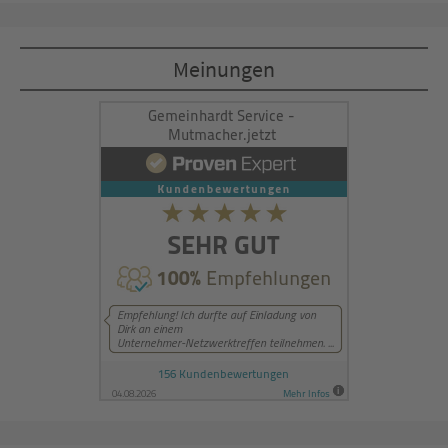
Akzeptieren
Meinungen
powered by
Usercentrics Consent
Management Platform
&
eRecht24