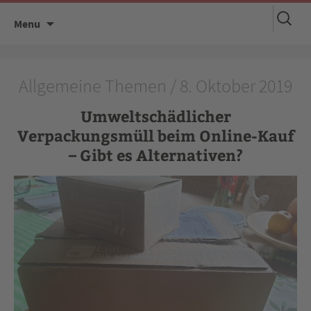
Suchen
Skip
Menu
nach:
to
content
Allgemeine Themen / 8. Oktober 2019
Umweltschädlicher
Verpackungsmüll beim Online-Kauf
– Gibt es Alternativen?