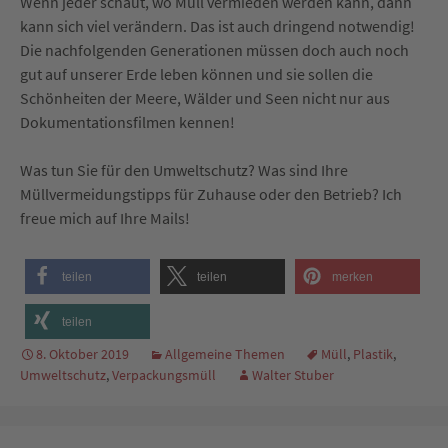
Wenn jeder schaut, wo Müll vermieden werden kann, dann
kann sich viel verändern. Das ist auch dringend notwendig!
Die nachfolgenden Generationen müssen doch auch noch
gut auf unserer Erde leben können und sie sollen die
Schönheiten der Meere, Wälder und Seen nicht nur aus
Dokumentationsfilmen kennen!
Was tun Sie für den Umweltschutz? Was sind Ihre
Müllvermeidungstipps für Zuhause oder den Betrieb? Ich
freue mich auf Ihre Mails!
teilen
teilen
merken
teilen
8. Oktober 2019
Allgemeine Themen
Müll
,
Plastik
,
Umweltschutz
,
Verpackungsmüll
Walter Stuber