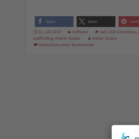
teilen
teilen
merk
12. Juli 2013
Software
cad
,
CAD-Gerüstbau
,
scaffolding
,
Walter Stuber
Walter Stuber
Hinterlasse einen Kommentar