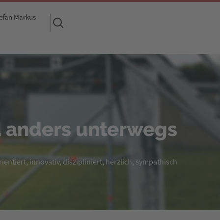
efan Markus
Suchen
nach:
 anders unterwegs
entiert, innovativ, diszipliniert, herzlich, sympathisch