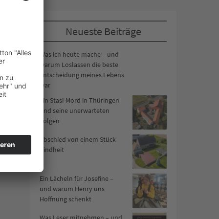
Neueste Beiträge
Was ich heute mache – und
warum Loslassen die beste
Entscheidung meines Lebens
war
Ein Stasi-Mord in Thüringen
und seine unerwarteten
Folgen
Abschied von einem Stück
Kindheit
Ein Lächeln für Josefine –
und warum Henry uns
Hoffnung schenkt
Was Leser mitnehmen – und