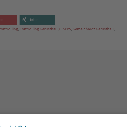
en
teilen
controlling
,
Controlling Gerüstbau
,
CP-Pro
,
Gemeinhardt Gerüstbau
,