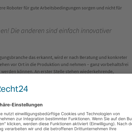
re Roboter für gute Arbeitsbedingungen sorgen und nicht für
n! Die anderen sind einfach innovativer
tigungsbranche das erkannt, wird er nach Beratung und konkreter
 gehen vor Ort in die Produktion und nehmen – ganz vorbehaltsfrei
t werden können. An erster Stelle stehen wiederkehrende,
er eingesetzt werden. Der Mitarbeiter oder die Mitarbeiterin, die
chslungsreichere Arbeiten eingesetzt werden. Das sorgt für mehr
 das stünde gegen unsere ethischen Vorstellungen. Deshalb
innvoll? Automatisierung um jeden Preis gibt es bei uns nicht. Wir
tung rechnet. Es gehört ebenfalls zu unseren Grundsätzen, dass
serer Kunden ist uns extrem wichtig. Das schätzt unsere