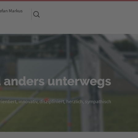
efan Markus
Suchen
nach:
 anders unterwegs
entiert, innovativ, diszipliniert, herzlich, sympathisch