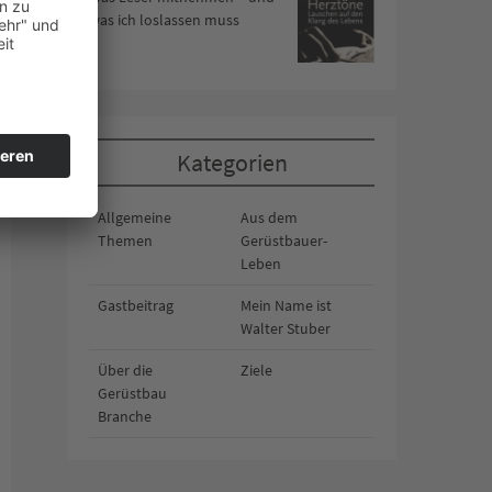
was ich loslassen muss
Kategorien
Allgemeine
Aus dem
Themen
Gerüstbauer-
Leben
Gastbeitrag
Mein Name ist
Walter Stuber
Über die
Ziele
Gerüstbau
Branche