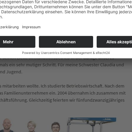
s zusammen.
in
Glaub Unternehmensgruppe
urch unsere mehr als vierzigjährige
Firmengeschichte
. Unser
r seinen Elektroinstallationsbetrieb in der Garage unseres
als ein sehr mutiger Schritt. Für meine Schwester Claudia und
und Jugend.
s mitarbeiten wollte. Ich studierte Betriebswirtschaft. Nach dem
n das Familienunternehmen ein. 2004 übernahm ich zusammen mit
ftsführung. Gleichzeitig feierten wir fünfundzwanzigjähriges