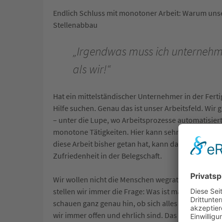
Endlich Schluss mit monotoner Arbeit: Warum unse
Stellenabbau
„Irgendwas muss ich unternehme
als wir!“
Hat ein mittelständischer Unternehmer in der Fer
Hilfe suchen. Genau das ist unser Arbeitsfeld. Wir
– unter die Lupe, wo Arbeitsprozesse automatisier
monotone Tätigkeiten. Hier kann sehr gut ein Robot
diese Arbeit bisher getan hat, kann dann für abwe
Zufriedenheit in der Belegschaft.
Wir wollen nicht die Menschen wegrationalisieren,
stellen wir immer die Frage: Was ist machbar und s
schauen ganz genau hin, ob sich alles in jede Rich
wir immer offen und ehrlich sind. Das Vertrauen un