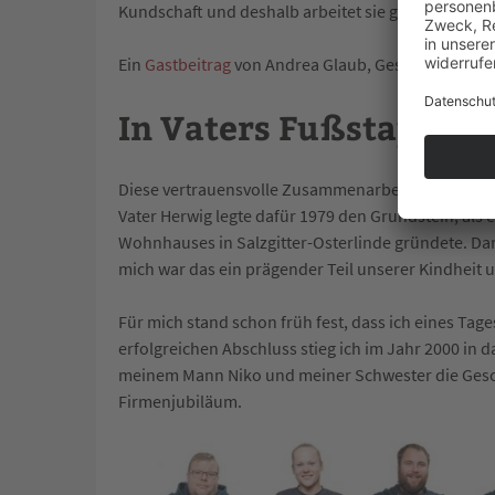
Kundschaft und deshalb arbeitet sie gerne mit un
Ein
Gastbeitrag
von Andrea Glaub, Geschäftsleiter
In Vaters Fußstapfen
Diese vertrauensvolle Zusammenarbeit zieht sich d
Vater Herwig legte dafür 1979 den Grundstein, als e
Wohnhauses in Salzgitter-Osterlinde gründete. Dam
mich war das ein prägender Teil unserer Kindheit 
Für mich stand schon früh fest, dass ich eines Tage
erfolgreichen Abschluss stieg ich im Jahr 2000 i
meinem Mann Niko und meiner Schwester die Geschä
Firmenjubiläum.