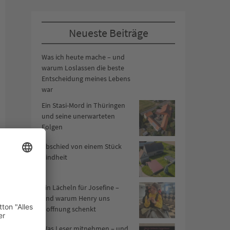
Neueste Beiträge
Was ich heute mache – und
warum Loslassen die beste
Entscheidung meines Lebens
war
Ein Stasi-Mord in Thüringen
und seine unerwarteten
Folgen
Abschied von einem Stück
Kindheit
Ein Lächeln für Josefine –
und warum Henry uns
Hoffnung schenkt
Was Leser mitnehmen – und