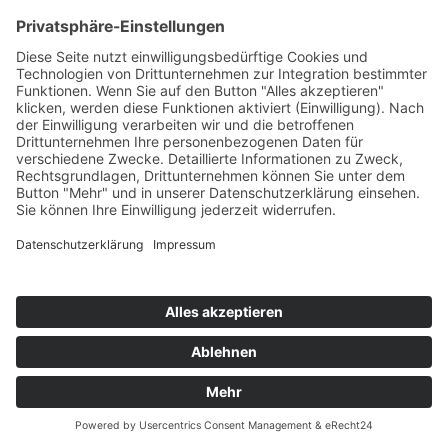
Allgemeine Themen
Aus dem Gerüstbauer-Leben
Gastbeitrag
Mein Name ist Walter Stuber
Über die Gerüstbau Branche
Ziele
E-Mail
Gern beantworte ich auch Ihre Nachricht.