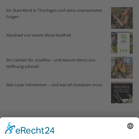
Ein Stasi-Mord in Thüringen und seine unerwarteten
Folgen
Abschied von einem Stück Kindheit
154
Ein Lächeln für Josefine – und warum Henry uns
Hoffnung schenkt
Was Leser mitnehmen – und was ich loslassen muss
Kategorien