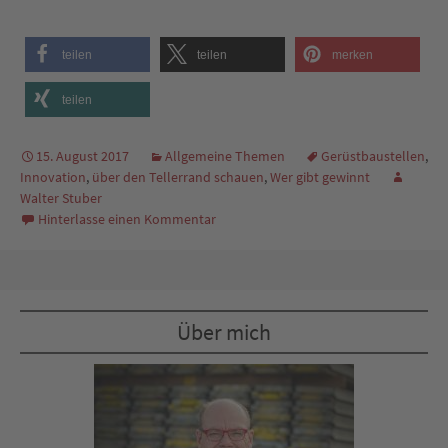
teilen
teilen
merken
teilen
15. August 2017
Allgemeine Themen
Gerüstbaustellen
,
Innovation
,
über den Tellerrand schauen
,
Wer gibt gewinnt
Walter Stuber
Hinterlasse einen Kommentar
Über mich