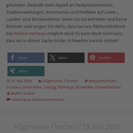
gefunden. Deshalb mein Appell an Parkplatzbetreiber,
Stadtverwaltungen, Kommunen und Politiker auf Lokal-,
Landes- und Bundesebene: Seien Sie Vorantreiber und keine
Bremser und sorgen Sie dafür, dass bei uns flächendeckend
das
Parken mit Apps
möglich wird! Es kann doch nicht sein,
dass wir in dieser Sache hinter Schweden zurück stehen!
teilen
teilen
merken
teilen
26. Mai 2020
Allgemeine Themen
Bequemlichkeit
,
Dresden
,
Innovation
,
Leipzig
,
Park-App
,
Schweden
,
Umweltschutz
Walter Stuber
Hinterlasse einen Kommentar
Allgemeine Themen / 19. Mai 2020