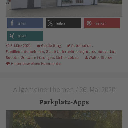
teilen
teilen
merken
teilen
2. März 2021
Gastbeitrag
Automation
,
Familienunternehmen
,
Glaub Unternehmensgruppe
,
Innovation
,
Roboter
,
Software-Lösungen
,
Stellenabbau
Walter Stuber
Hinterlasse einen Kommentar
Allgemeine Themen / 26. Mai 2020
Parkplatz-Apps