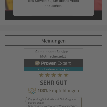
des Service zu, um dieses Video
anzusehen.
Mehr Informationen
Akzeptieren
Meinungen
powered by
Usercentrics Consent
Management Platform
&
eRecht24