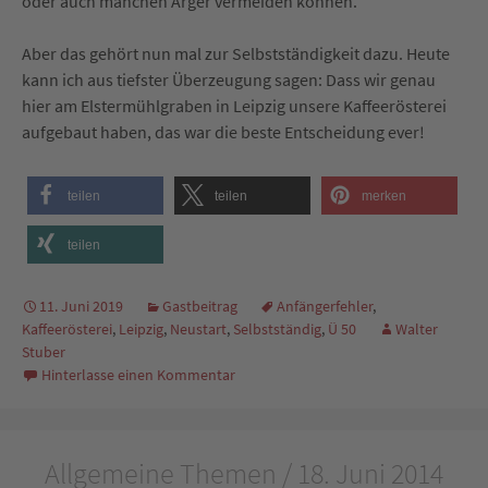
oder auch manchen Ärger vermeiden können.
Aber das gehört nun mal zur Selbstständigkeit dazu. Heute
kann ich aus tiefster Überzeugung sagen: Dass wir genau
hier am Elstermühlgraben in Leipzig unsere Kaffeerösterei
aufgebaut haben, das war die beste Entscheidung ever!
teilen
teilen
merken
teilen
11. Juni 2019
Gastbeitrag
Anfängerfehler
,
Kaffeerösterei
,
Leipzig
,
Neustart
,
Selbstständig
,
Ü 50
Walter
Stuber
Hinterlasse einen Kommentar
Allgemeine Themen / 18. Juni 2014