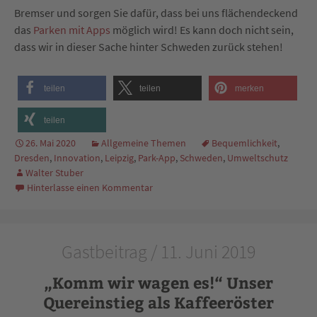
Bremser und sorgen Sie dafür, dass bei uns flächendeckend
das
Parken mit Apps
möglich wird! Es kann doch nicht sein,
dass wir in dieser Sache hinter Schweden zurück stehen!
teilen
teilen
merken
teilen
26. Mai 2020
Allgemeine Themen
Bequemlichkeit
,
Dresden
,
Innovation
,
Leipzig
,
Park-App
,
Schweden
,
Umweltschutz
Walter Stuber
Hinterlasse einen Kommentar
Gastbeitrag / 11. Juni 2019
„Komm wir wagen es!“ Unser
Quereinstieg als Kaffeeröster