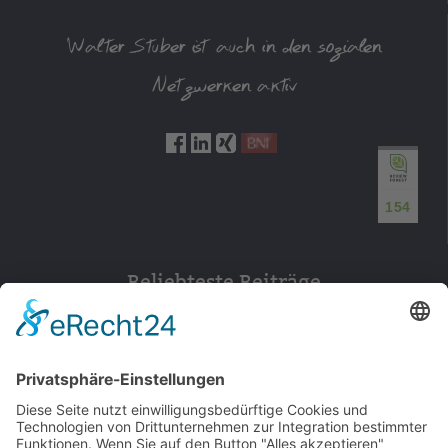
Walter Stuber ist auch in den sozialen
Netzwerken aktiv
154
Beliebteste Beiträge