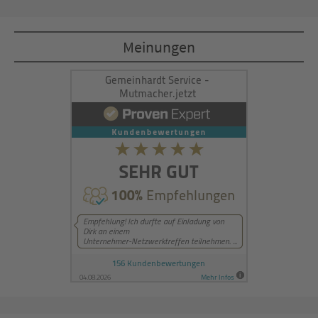
Akzeptieren
Meinungen
powered by
Usercentrics Consent
Management Platform
&
eRecht24