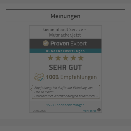
Akzeptieren
Meinungen
powered by
Usercentrics Consent
Management Platform
&
eRecht24