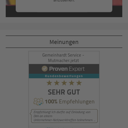
Mehr Informationen
Akzeptieren
Meinungen
powered by
Usercentrics Consent
Management Platform
&
eRecht24