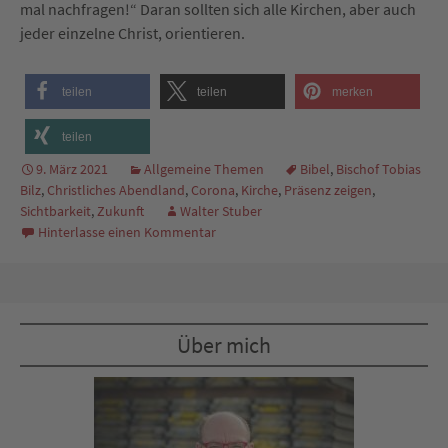
mal nachfragen!“ Daran sollten sich alle Kirchen, aber auch
jeder einzelne Christ, orientieren.
teilen
teilen
merken
teilen
9. März 2021
Allgemeine Themen
Bibel
,
Bischof Tobias
Bilz
,
Christliches Abendland
,
Corona
,
Kirche
,
Präsenz zeigen
,
Sichtbarkeit
,
Zukunft
Walter Stuber
Hinterlasse einen Kommentar
Über mich