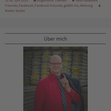
18. Juni 2015
Allgemeine Themen
5000 Facebook
Freunde
,
Facebook
,
Facebook Freunde
,
gefällt mir
,
Meinung
Walter Stuber
Über mich