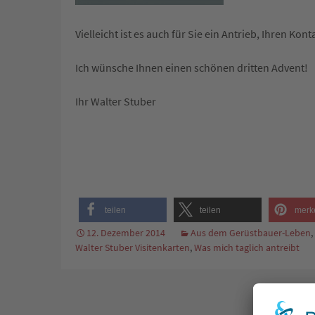
Vielleicht ist es auch für Sie ein Antrieb, Ihren Ko
Ich wünsche Ihnen einen schönen dritten Advent!
Ihr Walter Stuber
teilen
teilen
merk
12. Dezember 2014
Aus dem Gerüstbauer-Leben
,
Walter Stuber Visitenkarten
,
Was mich taglich antreibt