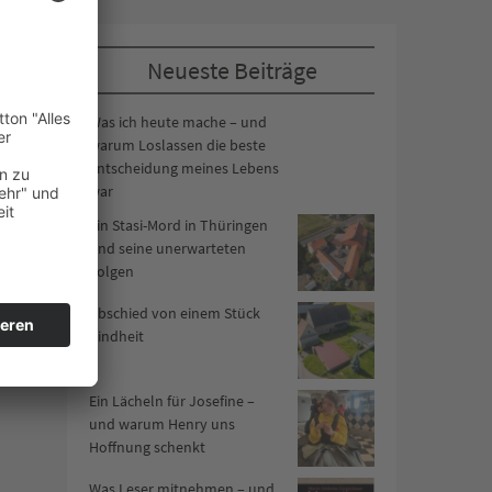
Neueste Beiträge
Was ich heute mache – und
warum Loslassen die beste
Entscheidung meines Lebens
war
Ein Stasi-Mord in Thüringen
und seine unerwarteten
Folgen
Abschied von einem Stück
Kindheit
Ein Lächeln für Josefine –
und warum Henry uns
Hoffnung schenkt
Was Leser mitnehmen – und