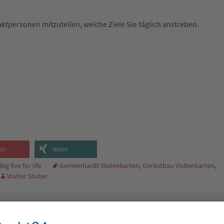
ntaktpersonen mitzuteilen, welche Ziele Sie täglich anstreben.
en
teilen
Big five for life
Gemeinhardt Visitenkarten
,
Gerüstbau Visitenkarten
,
Walter Stuber