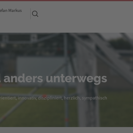
efan Markus
Suchen
nach:
 anders unterwegs
entiert, innovativ, diszipliniert, herzlich, sympathisch