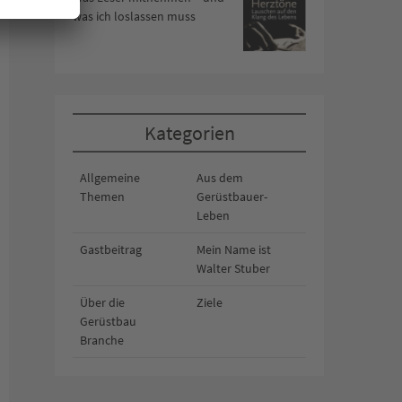
was ich loslassen muss
Kategorien
Allgemeine
Aus dem
Themen
Gerüstbauer-
Leben
Gastbeitrag
Mein Name ist
Walter Stuber
Über die
Ziele
Gerüstbau
Branche