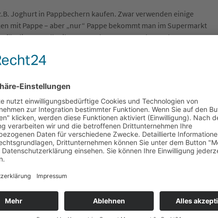
h z.B. Joghurt in Pappbechern kaufen. Zwar verwenden einige
tärken mit Pappe – aber „nur“ Pappe bekommt man im Supermarkt
e für die Hersteller ihre Verpackungen umweltgerechter zu
ie Politik noch mehr einmischen. Rohöl und andere Ressourcen,
n so teuer werden, dass Produzenten keine andere Wahl hätten als
assen.
wehrweg
zieren ist, dass noch mehr Verpackungen aus recycelten Materialen
fe, sorge ich wenigstens schon mal dafür, dass nicht noch mehr
enen gearbeitet wird.
ers. In einem
Artikel von faz.net
wird er zitiert:
funktioniert nicht wirklich gut, auch in
ine der letzten Optionen sein. Wir sollten