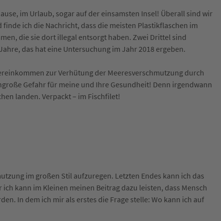
use, im Urlaub, sogar auf der einsamsten Insel! Überall sind wir
inde ich die Nachricht, dass die meisten Plastikflaschen im
en, die sie dort illegal entsorgt haben. Zwei Drittel sind
i Jahre, das hat eine Untersuchung im Jahr 2018 ergeben.
 Übereinkommen zur Verhütung der Meeresverschmutzung durch
esengroße Gefahr für meine und Ihre Gesundheit! Denn irgendwann
hen landen. Verpackt – im Fischfilet!
mutzung im großen Stil aufzuregen. Letzten Endes kann ich das
r ich kann im Kleinen meinen Beitrag dazu leisten, dass Mensch
rden. In dem ich mir als erstes die Frage stelle: Wo kann ich auf