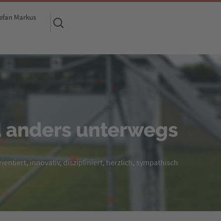
efan Markus
Suchen
nach:
 anders unterwegs
entiert, innovativ, diszipliniert, herzlich, sympathisch