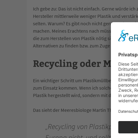
Ich gebe zu: Das ist nicht einfach. Gerne würde ic
Hersteller mittlerweile weniger Plastik und vers
selten. Warum? Es gibt noch nicht genügend Anreiz
machen. Meines Erachtens nach müsste sich hier d
die zum Herstellen von Plastik nötig sind, müsste
Alternativen zu finden bzw. zum Zuge kommen zu l
Recycling oder Mehr
Ein wichtiger Schritt um Plastikmüllberge zu redu
zum Einsatz kommen. Wenn ich solche Produkte kau
Plastik hergestellt wird, sondern mit dem vorhand
Das sieht der Meeresbiologe Martin Thiel ganz and
„Recycling von Plastikprodukten 
Europa nicht, und sollte daher e