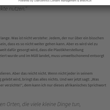
te nutzen.“
lange. Was ist nicht verstehe: Jedem, der nur über ein bisschen
n, dass es so nicht weiter gehen kann. Aber es wird viel zu
weit dafür gesorgt wird, dass die Plastikherstellung
ziert wurde und im Müll landet, muss umweltschonend entsorgt
ulieren. Aber das reicht nicht. Wenn nicht jeder in seinem
gelebt wird, bringt das alles nichts. Und wer jetzt sagt: „Was
er verzichte!“, dem kann ich nur dieses afrikanisches Sprichwort
nen Orten, die viele kleine Dinge tun,