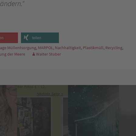
rändern.“
en
teilen
elage Müllentsorgung
,
MARPOL
,
Nachhaltigkeit
,
Plastikmüll
,
Recycling
,
ung der Meere
Walter Stuber