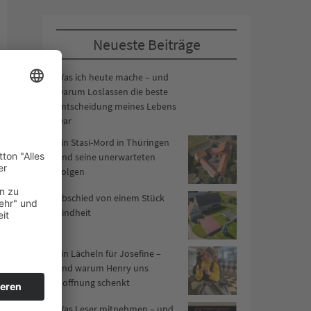
Neueste Beiträge
Was ich heute mache – und
warum Loslassen die beste
Entscheidung meines Lebens
war
Ein Stasi-Mord in Thüringen
und seine unerwarteten
Folgen
Abschied von einem Stück
Kindheit
Ein Lächeln für Josefine –
und warum Henry uns
Hoffnung schenkt
Was Leser mitnehmen – und