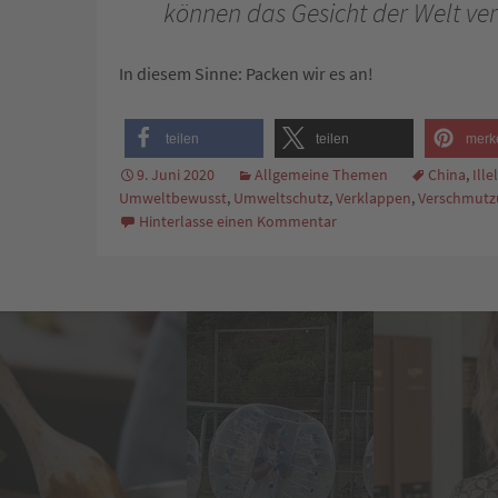
können das Gesicht der Welt ve
In diesem Sinne: Packen wir es an!
teilen
teilen
merk
9. Juni 2020
Allgemeine Themen
China
,
Ill
Umweltbewusst
,
Umweltschutz
,
Verklappen
,
Verschmutz
Hinterlasse einen Kommentar