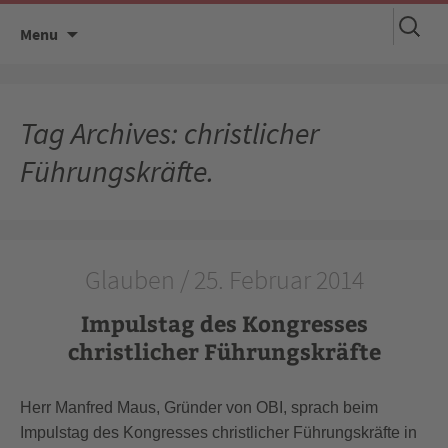
Suchen
Skip
Menu
nach:
to
content
Tag Archives: christlicher
Führungskräfte.
Glauben / 25. Februar 2014
Impulstag des Kongresses
christlicher Führungskräfte
Herr Manfred Maus, Gründer von OBI, sprach beim
Impulstag des Kongresses christlicher Führungskräfte in