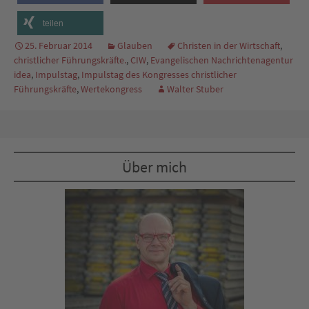
teilen
25. Februar 2014
Glauben
Christen in der Wirtschaft
,
christlicher Führungskräfte.
,
CIW
,
Evangelischen Nachrichtenagentur
idea
,
Impulstag
,
Impulstag des Kongresses christlicher
Führungskräfte
,
Wertekongress
Walter Stuber
Über mich