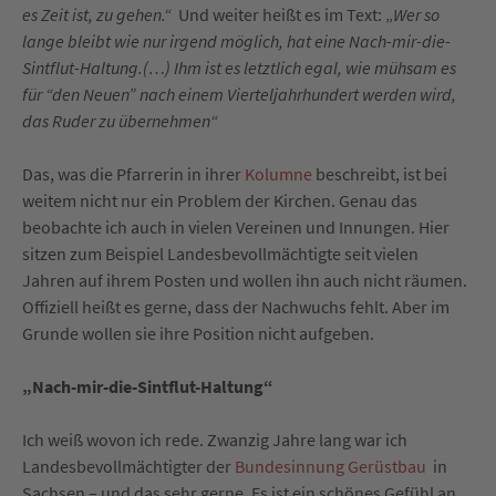
es Zeit ist, zu gehen.“
Und weiter heißt es im Text: „
Wer so
lange bleibt wie nur irgend möglich, hat eine Nach-mir-die-
Sintflut-Haltung.(…) Ihm ist es letztlich egal, wie mühsam es
für “den Neuen” nach einem Vierteljahrhundert werden wird,
das Ruder zu übernehmen“
Das, was die Pfarrerin in ihrer
Kolumne
beschreibt, ist bei
weitem nicht nur ein Problem der Kirchen. Genau das
beobachte ich auch in vielen Vereinen und Innungen. Hier
sitzen zum Beispiel Landesbevollmächtigte seit vielen
Jahren auf ihrem Posten und wollen ihn auch nicht räumen.
Offiziell heißt es gerne, dass der Nachwuchs fehlt. Aber im
Grunde wollen sie ihre Position nicht aufgeben.
„Nach-mir-die-Sintflut-Haltung“
Ich weiß wovon ich rede. Zwanzig Jahre lang war ich
Landesbevollmächtigter der
Bundesinnung Gerüstbau
in
Sachsen – und das sehr gerne. Es ist ein schönes Gefühl an