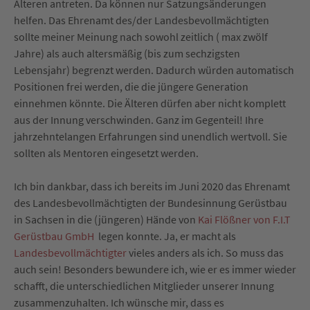
Älteren antreten. Da können nur Satzungsänderungen
helfen. Das Ehrenamt des/der Landesbevollmächtigten
sollte meiner Meinung nach sowohl zeitlich ( max zwölf
Jahre) als auch altersmäßig (bis zum sechzigsten
Lebensjahr) begrenzt werden. Dadurch würden automatisch
Positionen frei werden, die die jüngere Generation
einnehmen könnte. Die Älteren dürfen aber nicht komplett
aus der Innung verschwinden. Ganz im Gegenteil! Ihre
jahrzehntelangen Erfahrungen sind unendlich wertvoll. Sie
sollten als Mentoren eingesetzt werden.
Ich bin dankbar, dass ich bereits im Juni 2020 das Ehrenamt
des
Landesbevollmächtigten der Bundesinnung Gerüstbau
in Sachsen in die (jüngeren) Hände von
Kai Flößner von F.I.T
Gerüstbau GmbH
legen konnte. Ja, er macht als
Landesbevollmächtigter
vieles anders als ich. So muss das
auch sein! Besonders bewundere ich, wie er es immer wieder
schafft, die unterschiedlichen Mitglieder unserer Innung
zusammenzuhalten. Ich wünsche mir, dass es