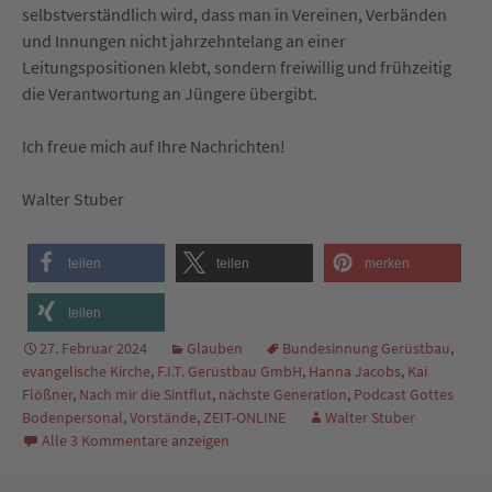
selbstverständlich wird, dass man in Vereinen, Verbänden
und Innungen nicht jahrzehntelang an einer
Leitungspositionen klebt, sondern freiwillig und frühzeitig
die Verantwortung an Jüngere übergibt.
Ich freue mich auf Ihre Nachrichten!
Walter Stuber
teilen
teilen
merken
teilen
27. Februar 2024
Glauben
Bundesinnung Gerüstbau
,
evangelische Kirche
,
F.I.T. Gerüstbau GmbH
,
Hanna Jacobs
,
Kai
Flößner
,
Nach mir die Sintflut
,
nächste Generation
,
Podcast Gottes
Bodenpersonal
,
Vorstände
,
ZEIT-ONLINE
Walter Stuber
Alle 3 Kommentare anzeigen