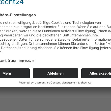
Dankeschön“ höre oder lese? Oder es liegt daran, dass alle so viel
vergessen wird, sich zu melden und ein Feedback zu geben.
en. Ich habe selbst erlebt, wie mir solch ein „Ich-denke-an-
 Gesicht gezaubert hat und mir damit einen Glücksmoment beschert
chenke.
 einem Kasten Pralinen oder einer besonderen Postkarte
 Ihr Leben reicher und glücklicher!
en
teilen
rkeit
,
Freundschaft
,
Geschenke
,
Glücksmomente
,
reziprok
,
Schenken
,
r