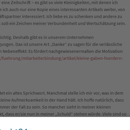
ne Zeitschrift – es gibt so viele Kleinigkeiten, mit denen ich
h auch nur eine Kopie eines interessanten Artikels weiter, von
tspartner interessiert. Ich liebe es zu schenken und andere zu
s soll ein Zeichen meiner Verbundenheit und Wertschätzung sein.
wichtig. Deshalb gibt es in unserem Unternehmen
gen. Das ist unsere Art „Danke“ zu sagen für die verlässliche
en Nebeneffekt: Es fördert nachgewiesenermaßen die Motivation
e/fuehrung/mitarbeiterbindung/artikel/kleine-gaben-foerdern-
et ein altes Sprichwort. Manchmal stelle ich mir vor, was in dem
eine Aufmerksamkeit in der Hand hält. Ich hoffe natürlich, dass
immer der Fall zu sein. So mancher sieht in meiner kleinen
, dass er/sie nun in meiner „Schuld“ stehen würde. Viele sind so