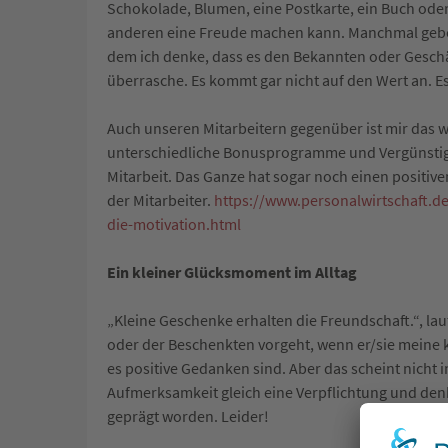
Schokolade, Blumen, eine Postkarte, ein Buch oder ei
anderen eine Freude machen kann. Manchmal gebe ic
dem ich denke, dass es den Bekannten oder Geschäf
überrasche. Es kommt gar nicht auf den Wert an. E
Auch unseren Mitarbeitern gegenüber ist mir das 
unterschiedliche Bonusprogramme und Vergünstigun
Mitarbeit. Das Ganze hat sogar noch einen positiv
der Mitarbeiter.
https://www.personalwirtschaft.d
die-motivation.html
Ein kleiner Glücksmoment im Alltag
„Kleine Geschenke erhalten die Freundschaft.“, laut
oder der Beschenkten vorgeht, wenn er/sie meine kl
es positive Gedanken sind. Aber das scheint nicht 
Aufmerksamkeit gleich eine Verpflichtung und denkt
geprägt worden. Leider!