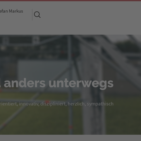
efan Markus
Suchen
nach:
 anders unterwegs
entiert, innovativ, diszipliniert, herzlich, sympathisch