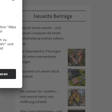
Neueste Beiträge
Was ich heute mache – und
warum Loslassen die beste
Entscheidung meines Lebens
war
Ein Stasi-Mord in Thüringen
und seine unerwarteten
Folgen
Abschied von einem Stück
Kindheit
Ein Lächeln für Josefine –
und warum Henry uns
Hoffnung schenkt
Was Leser mitnehmen – und