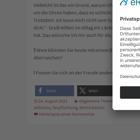
Vielleicht ist das ein Grund, warum ich selten ein „
um die Ohren haben, dass es schlicht und einfach 
Trotzdem: Ich lasse mich nicht vom Schenken abhalt
dich!“- Gruß mitten im Alltag ein Lächeln auf das
hat. Das wünsche ich mir auch für die, die ich bes
?
Wem könnten Sie heute mit einem Blumenstrauß,
überraschen?
!
Freuen Sie sich an der Freude anderer! Das macht
teilen
teilen
merk
24. August 2021
Allgemeine Themen
Dankba
Selbstlos
,
Verpflichtung
,
Wertschätzen
Walter Stube
Hinterlasse einen Kommentar