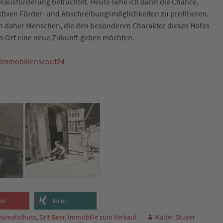
rausforderung betrachtet. Heute sehe ich darin die Chance,
ktiven Förder- und Abschreibungsmöglichkeiten zu profitieren.
h daher Menschen, die den besonderen Charakter dieses Hofes
n Ort eine neue Zukunft geben möchten.
Immobilienscout24
en
teilen
nkmalschutz
,
Grit Beer
,
Immobilie zum Verkauf
Walter Stuber