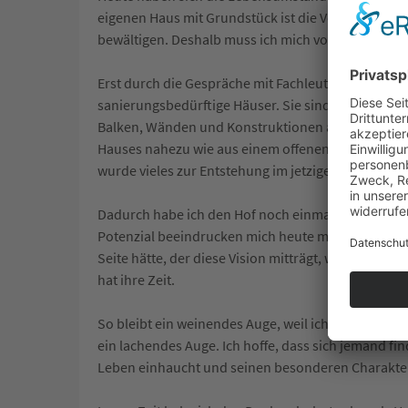
eigenen Haus mit Grundstück ist die Verantwortun
bewältigen. Deshalb muss ich mich von diesem be
Erst durch die Gespräche mit Fachleuten wurde mir
sanierungsbedürftige Häuser. Sie sind Zeitzeugen.
Balken, Wänden und Konstruktionen ablesbar. Es wa
Hauses nahezu wie aus einem offenen Buch lesen kö
wurde vieles zur Entstehung im jetzigen Zustand kl
Dadurch habe ich den Hof noch einmal mit anderen
Potenzial beeindrucken mich heute mehr denn je.
Seite hätte, der diese Vision mitträgt, würde ich 
hat ihre Zeit.
So bleibt ein weinendes Auge, weil ich mich von ei
ein lachendes Auge. Ich hoffe, dass sich jemand fin
Leben einhaucht und seinen besonderen Charakter