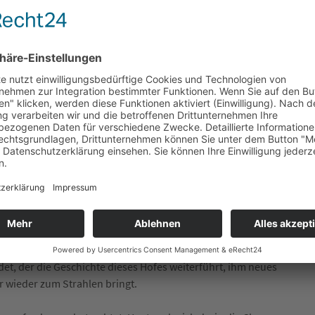
g für insgesamt drei Anwesen dauerhaft nicht mehr zu
sonderen Ort verabschieden.
 bewusst, dass diese alten Gebäude viel mehr sind als
 Die Spuren früherer Generationen sind noch heute in den
r faszinierend zu erleben, wie Experten die Geschichte eines
nnen. Auch bei der Einsicht der alten Bauakten im Kreisarchiv
arer.
 Augen gesehen. Sein Charakter, seine Geschichte und sein
 Wenn ich dreißig Jahre jünger wäre und jemanden an meiner
dieses Projekt vermutlich selbst angehen. Doch jede Lebensphase
nem Stück Kindheit verabschiede. Gleichzeitig gibt es aber auch
det, der die Geschichte dieses Hofes weiterführt, ihm neues
 wieder zum Strahlen bringt.