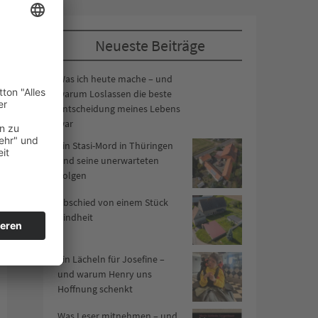
Neueste Beiträge
Was ich heute mache – und
warum Loslassen die beste
Entscheidung meines Lebens
war
Ein Stasi-Mord in Thüringen
und seine unerwarteten
Folgen
Abschied von einem Stück
Kindheit
Ein Lächeln für Josefine –
und warum Henry uns
Hoffnung schenkt
Was Leser mitnehmen – und