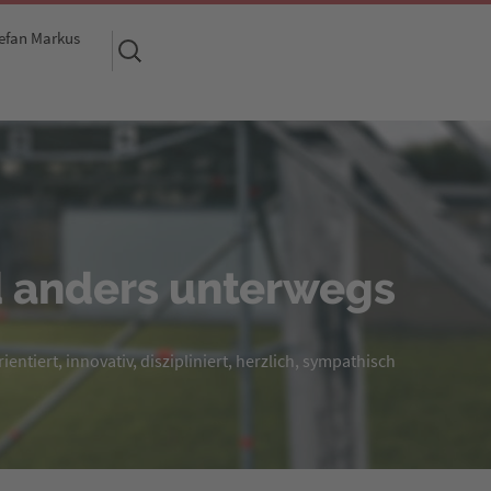
efan Markus
Suchen
nach:
 anders unterwegs
entiert, innovativ, diszipliniert, herzlich, sympathisch