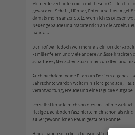
Momente verbinden mich mit diesem Ort. Ich bin m
geworden. Schafe, Hühner, Enten und Hasen gehört
damals mein ganzer Stolz. Wenn ich es pflegen wol
Nebengebäude und machte mich an die Arbeit. Heu
handelt.
Der Hof war jedoch weit mehr als ein Ort der Arbei
Familienfeiern und viele andere Anlässe brachten 
schaffte es, Menschen zusammenzuhalten und mac
Auch nachdem meine Eltern im Dorf ein eigenes Ha
Jahrzehnte wurden weiterhin Tiere gehalten, Hau
Verantwortung, Freude und eine tägliche Aufgabe.
Ich selbst konnte mich von diesem Hof nie wirklic
riesige Dachboden faszinierte mich schon als Kind. 
außergewöhnlichen Raum gestalten könnte.
Heute haben sich die Lebensumstände verändert. 