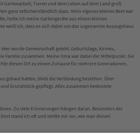
it Gartenarbeit, Tieren und dem Leben auf dem Land groß
en ganz selbstverständlich dazu. Mein eigenes kleines Beet war
lte, holte ich meine Gartengeräte aus einem kleinen
te weiß ich, dass es sich dabei um das sogenannte Auszugshaus
t. Hier wurde Gemeinschaft gelebt. Geburtstage, Kirmes,
die Familie zusammen. Meine Oma war dabei der Mittelpunkt. Sie
hte diesen Ort zu einem Zuhause für mehrere Generationen.
us gebaut hatten, blieb die Verbindung bestehen. Über
s und Grundstück gepflegt. Alles zusammen bedeutete
h lösen. Zu viele Erinnerungen hängen daran. Besonders der
Dort stand ich oft und stellte mir vor, wie man diesen
Meine Eltern sind inzwischen pflegebedürftig, und neben meinem