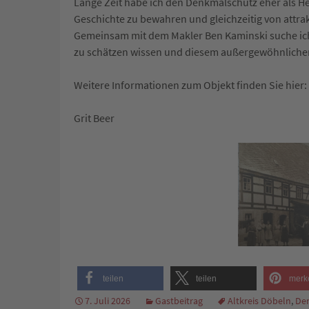
Lange Zeit habe ich den Denkmalschutz eher als He
Geschichte zu bewahren und gleichzeitig von attra
Gemeinsam mit dem Makler Ben Kaminski suche ic
zu schätzen wissen und diesem außergewöhnliche
Weitere Informationen zum Objekt finden Sie hier:
Grit Beer
teilen
teilen
merk
7. Juli 2026
Gastbeitrag
Altkreis Döbeln
,
De