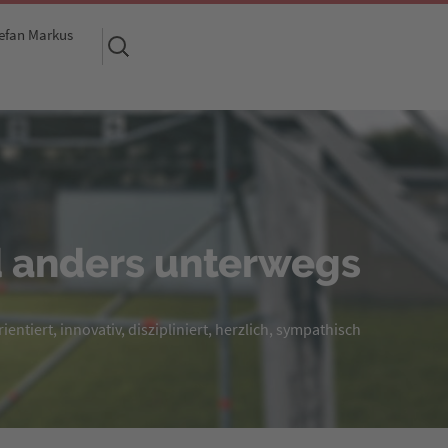
efan Markus
Suchen
nach:
 anders unterwegs
entiert, innovativ, diszipliniert, herzlich, sympathisch