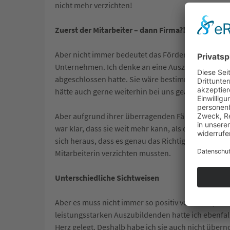
nicht mehr verzichten!
Zuerst der Mitarbeiter – dann Firma?!
Aber nicht immer bedeutet das Fördern eines Mita
Unternehmen. Ich denke an eine Auszubildende, di
abgeschlossen hatte. Sie wäre bestimmt für die
Ge
hätte auch gerne weiterhin bei uns gearbeitet.
Aber aufgrund ihrer überragenden Fähigkeiten, ha
war klar, dass sie weit mehr kann, als das, was sie
sich heraus, dass es genau das Richtige für sie war
Mitarbeiterin verzichten mussten.
Unterschiedliche Sichtweisen
Aber es muss nicht immer so positiv verlaufen, wen
leistungsstarken Auszubildenden hatte ich ebenfa
Herz gelegt. Deshalb habe ich sie auch nicht über