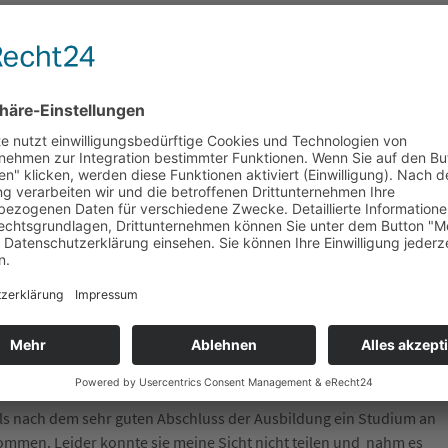
rbeiters am Ende auch eine Bereicherung für das eigene
e mit Bestnoten und als Landesiegerin ihre Bürokauffraulehre
meinhardt Gerüstbau Service GmbH
ein Gewinn gewesen. Sie
be ich ihr geraten ein BWL-Studium zu machen. Denn für mich
 bei uns machenkönnte. Sie hat meinen Rat befolgt und es stellte
. Eine gute Entscheidung, auch wenn wir auf diese talentierte
n man als Chef auf Potential hinweist. Einer anderen
lls nach dem sehr guten Abschluss der Ausbildung ein Studium an
nommen. Leider konnte sie meine Sicht nicht teilen und nahm es