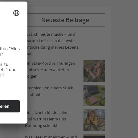
Neueste Beiträge
Was ich heute mache – und
warum Loslassen die beste
Entscheidung meines Lebens
war
Ein Stasi-Mord in Thüringen
und seine unerwarteten
Folgen
Abschied von einem Stück
Kindheit
Ein Lächeln für Josefine –
und warum Henry uns
Hoffnung schenkt
Was Leser mitnehmen – und