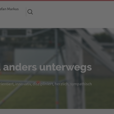
efan Markus
Suchen
nach:
 anders unterwegs
entiert, innovativ, diszipliniert, herzlich, sympathisch