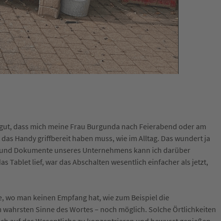
e gut, dass mich meine Frau Burgunda nach Feierabend oder am
das Handy griffbereit haben muss, wie im Alltag. Das wundert ja
nen und Dokumente unseres Unternehmens kann ich darüber
s Tablet lief, war das Abschalten wesentlich einfacher als jetzt,
ze, wo man keinen Empfang hat, wie zum Beispiel die
 im wahrsten Sinne des Wortes – noch möglich. Solche Örtlichkeiten
mich auf das Wesentliche zu konzentrieren und bewusst genießen