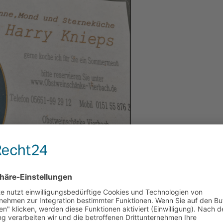
r Nachrichten gestört. Denn hier in der
Obstweinschänke