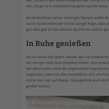
war, hörte ich von diesem Angebot der
Evangelisch
war, ich gerne in Gottesdienste gehe und die Natur 
Die Andacht tat meiner Seele gut. Danach wollte d
Durch Zufall entdeckte ich bei Google Maps, dass 
gut. Also gab i
ch die Adresse als Ziel ein und los gi
In Ruhe genießen
Als ich kurze Zeit später ankam, war ich enttäuscht
Der Hunger trieb mich trotzdem hinein. Hier erwa
Vor allem haben mich die angebotenen Speisen bege
angeboten. Aber bei allen handelte es sich um Pro
setzte man hier auf Klasse. Dazu gehörte auch die f
großer Genuss.