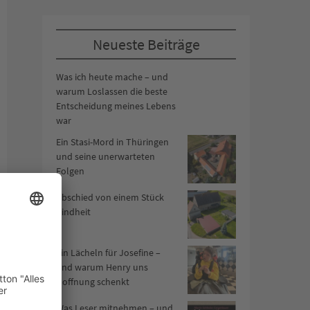
Neueste Beiträge
Was ich heute mache – und
warum Loslassen die beste
Entscheidung meines Lebens
war
Ein Stasi-Mord in Thüringen
und seine unerwarteten
Folgen
Abschied von einem Stück
Kindheit
Ein Lächeln für Josefine –
und warum Henry uns
Hoffnung schenkt
Was Leser mitnehmen – und