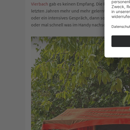
Vierbach
gab es keinen Empfang. Die Funkstille pas
letzten Jahren mehr und mehr gelernt habe. Wenn 
oder ein intensives Gespräch, dann sollte ich die 
oder mal schnell was im Handy nachschauen kann.