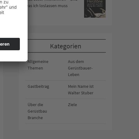
was ich loslassen muss
Kategorien
Allgemeine
Aus dem
Themen
Gerüstbauer-
Leben
Gastbeitrag
Mein Name ist
Walter Stuber
Über die
Ziele
Gerüstbau
Branche