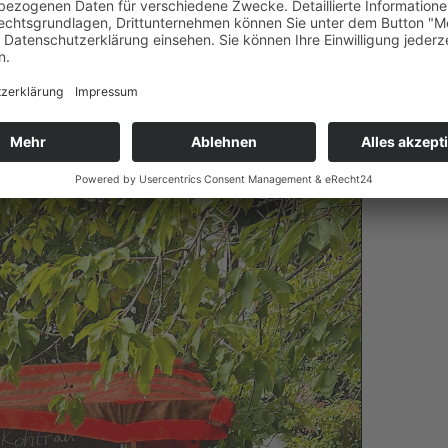
ste zum Konzept der Gaststätte und zu dem, was ich in den
ich etwas genießen möchte, ein gutes Essen, einen leckeren Wein
Ruhe dazu haben. Dazu gehört auch, dass ich nicht erreichbar bin