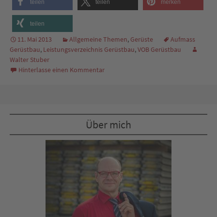
teilen
teilen
merken
teilen
11. Mai 2013
Allgemeine Themen
,
Gerüste
Aufmass
Gerüstbau
,
Leistungsverzeichnis Gerüstbau
,
VOB Gerüstbau
Walter Stuber
Hinterlasse einen Kommentar
Über mich