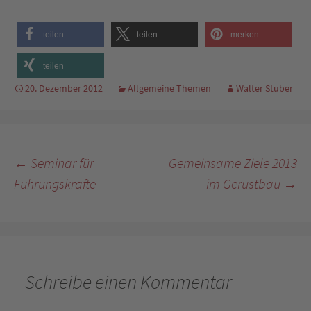
teilen
teilen
merken
teilen
20. Dezember 2012
Allgemeine Themen
Walter Stuber
Beitragsnavigation
←
Seminar für
Gemeinsame Ziele 2013
Führungskräfte
im Gerüstbau
→
Schreibe einen Kommentar