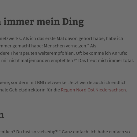
n immer mein Ding
netzwerks. Als ich das erste Mal davon gehört habe, habe ich
 immer gemacht habe: Menschen vernetzen.“ Als
andere Therapeuten weiterempfohlen. Oft bekomme ich Anrufe:
u mir nicht mal jemanden empfehlen?“ Das freut mich immer total.
 Ebene, sondern mit BNI netzwerke: Jetzt werde auch ich endlich
nale Gebietsdirektorin für die
Region Nord Ost Niedersachsen
.
n
lich? Du bist so vielseitig?!“ Ganz einfach: Ich habe einfach so