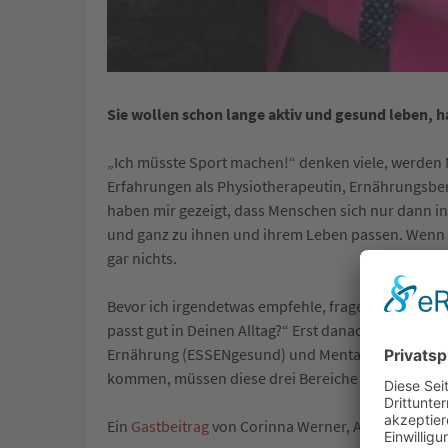
Sie wollen schon lange aktiv und gesund leben, ha
„Ich müsste Sport machen!“ denken viele, werden M
Erfahrungen als Physiotherapeutin, Ernährungsb
haben mir gezeigt, dass Menschen sich nur dann in
und ganz zu ihnen und ihrem Leben passen. Wenn 
gar nichts.
Bevor ich irgendetwas empfehle, frage ich: „Was 
passt gut in Deinen Alltag?“ Erst danach gibt es vo
Ernährung (ESSENgesund) und Mentales (MENTALst
kommen, müssen diese drei Bereiche miteinander 
Ein
Gastbeitrag
von Corinna Werner, AKTIVgesund,