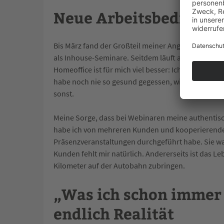
Neue Arbeitsbedingun
Bis März fand der Großteil meiner Angebote in Sem
als Inhouse-Seminare. Seitdem läuft alles komplett
Homeoffice ist für mich viel besser: Ich werde nich
habe noch nie so gesund gegessen, wie in den let
sonst.
Meine Sorge, dass bei Webinaren meine authentisc
habe ich von mehreren Kunden und kooperierenden
Präsenzveranstaltungen durchgeführt habe. Sie wa
Kunden fehlt mir natürlich. Andererseits ist das L
Kilometer auf der Autobahn zubringen.
„Was ich schon immer 
endlich Realität