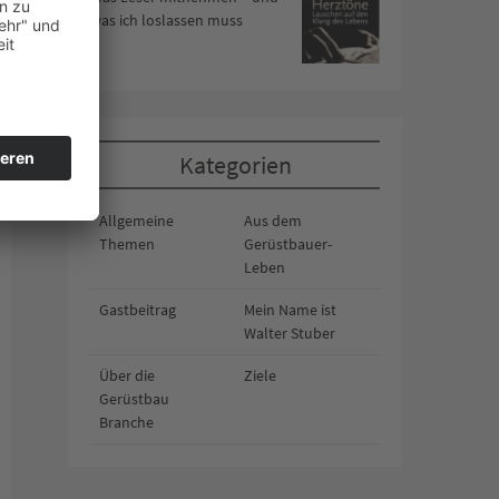
was ich loslassen muss
Kategorien
Allgemeine
Aus dem
Themen
Gerüstbauer-
Leben
Gastbeitrag
Mein Name ist
Walter Stuber
Über die
Ziele
Gerüstbau
Branche