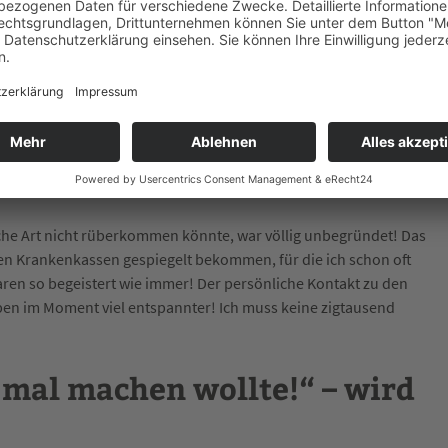
gen: Meine Chance
inarräumen von Hotels statt oder direkt bei Kunden bzw. Firmen
 online. Für mich hat das ganz positive Dinge ans Licht gebracht.
t abgelenkt, kann bequeme Kleidung tragen. Es ist echt krass! Ich
zten Wochen! Und meinen Freund sehe ich auch viel mehr als
he Art nicht rüberkommen könnte, war völlig unbegründet! Das
 Krankenkassen gespiegelt bekommen, für die ich schon oft
ren so begeistert wie immer! Der persönliche Kontakt zu den
eben im Moment viel entspannter! Ich muss keine zigtausend
mal machen wollte!“ – wird