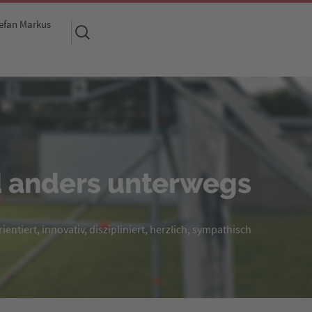
efan Markus
Suchen
nach:
 anders unterwegs
entiert, innovativ, diszipliniert, herzlich, sympathisch