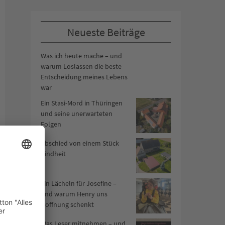
Neueste Beiträge
Was ich heute mache – und
warum Loslassen die beste
Entscheidung meines Lebens
war
Ein Stasi-Mord in Thüringen
und seine unerwarteten
Folgen
Abschied von einem Stück
Kindheit
Ein Lächeln für Josefine –
und warum Henry uns
Hoffnung schenkt
Was Leser mitnehmen – und