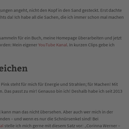
ngen angeht, nicht den Kopf in den Sand gesteckt. Erst dachte
ichts da! Ich habe all die Sachen, die ich immer schon mal machen
 sammeln für ein Buch, meine Homepage überarbeiten und jetzt
orden: Mein eigener
YouTube Kanal
. In kurzen Clips gebe ich
eichen
 Pink steht für mich für Energie und Strahlen; für Machen! Mit
n. Das passt zu mir! Genauso bin ich! Deshalb habe ich seit 2013
ann man das nicht übersehen. Aber auch wer mich in der
 finden – und wenn es nur die Schnürsenkel sind! Bei
al
stelle ich mich gerne mit diesem Satz vor: „Corinna Werner –