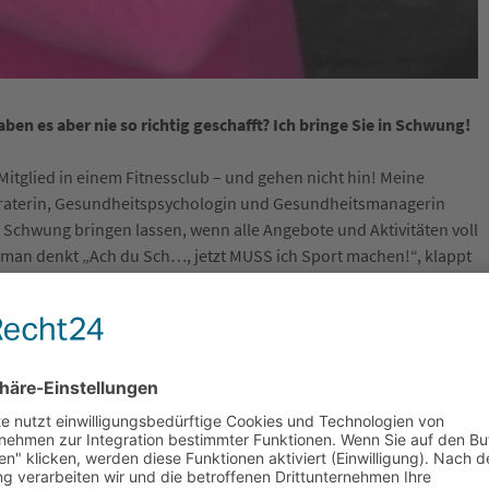
ben es aber nie so richtig geschafft? Ich bringe Sie in Schwung!
itglied in einem Fitnessclub – und gehen nicht hin! Meine
eraterin, Gesundheitspsychologin und Gesundheitsmanagerin
 Schwung bringen lassen, wenn alle Angebote und Aktivitäten voll
man denkt „Ach du Sch…, jetzt MUSS ich Sport machen!“, klappt
kannst Du aktuell machen, damit Du mehr Energie bekommst? Was
n mir alltagstaugliche Tipps rund um Bewegung (AKTIVfit)
ark) und zwar als „Rundumschlag“. Denn um in Schwung zu
verbunden werden. Genau das ist meine Expertise.
 Wolfenbüttel