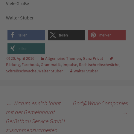
Viele Grüße
Walter Stuber
teilen
teilen
merken
teilen
20. April 2016
Allgemeine Themen
,
Ganz Privat
Bildung
,
Facebook
,
Grammatik
,
Impulse
,
Rechtschreibschwäche
,
Schreibschwäche
,
Walter Stuber
Walter Stuber
Beitragsnavigation
←
Warum es sich lohnt
God@Work-Companies
mit der Gemeinhardt
→
Gerüstbau Service GmbH
zusammenzuarbeiten