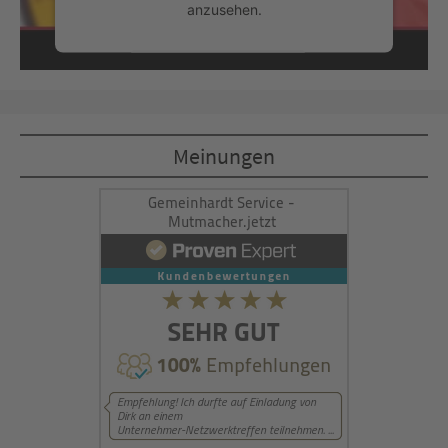
anzusehen.
Mehr Informationen
Akzeptieren
Meinungen
powered by
Usercentrics Consent
Management Platform
&
eRecht24