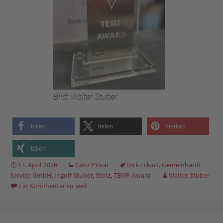
Bild: Walter Stuber
teilen
teilen
merken
teilen
17. April 2026
Ganz Privat
Dirk Eckart
,
Gemeinhardt
Service GmbH
,
Ingolf Stuber
,
Stolz
,
TEMP-Award
Walter Stuber
Ein Kommentar so weit