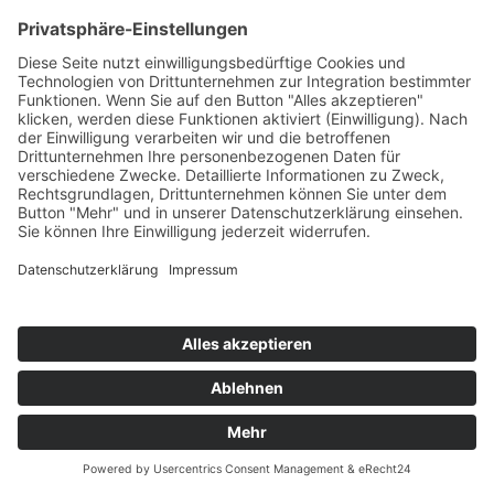
Bild: Walter Stuber
Viele haben ihr Leben lang gearbeitet, geschuftet,
durchgezogen. Gesundheit? Nach hinten geschoben. Der
Plan war simpel und ehrlich gesagt naiv: Erst Geld verdienen,
dann im Alter die Gesundheit „reparieren“. Das funktioniert
so nicht. Der Körper vergisst nichts. Und irgendwann zieht er
die Rechnung ein.
Ich weiß, wovon ich rede. Durch meine HSP-Spastik war mir
früh klar: Wenn ich meine psychische und körperliche
Gesundheit nicht ernst nehme, verliere ich. Deshalb habe ich
mir über Jahre hinweg Unterstützung geholt. Regelmäßiges
Coaching, unter anderem bei
Monika Bylitza
, um im Kopf
stabil zu bleiben. Körperlich jede Woche eine Stunde Reha –
jeden Montag – bei Herr Marcel Döring im
Rehazentrum
Roßwein. Und trotzdem sage ich heute ganz klar: Es war im
Nachhinein zu wenig.