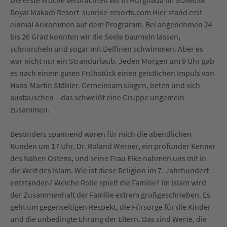
Die erste Woche verbrachten wir in Hurghada im SUNRISE
Royal Makadi Resort sunrise-resorts.com Hier stand erst
einmal Ankommen auf dem Programm. Bei angenehmen 24
bis 26 Grad konnten wir die Seele baumeln lassen,
schnorcheln und sogar mit Delfinen schwimmen. Aber es
war nicht nur ein Strandurlaub. Jeden Morgen um 9 Uhr gab
es nach einem guten Frühstück einen geistlichen Impuls von
Hans-Martin Stäbler. Gemeinsam singen, beten und sich
austauschen – das schweißt eine Gruppe ungemein
zusammen.
Besonders spannend waren für mich die abendlichen
Runden um 17 Uhr. Dr. Roland Werner, ein profunder Kenner
des Nahen Ostens, und seine Frau Elke nahmen uns mit in
die Welt des Islam. Wie ist diese Religion im 7. Jahrhundert
entstanden? Welche Rolle spielt die Familie? Im Islam wird
der Zusammenhalt der Familie extrem großgeschrieben. Es
geht um gegenseitigen Respekt, die Fürsorge für die Kinder
und die unbedingte Ehrung der Eltern. Das sind Werte, die