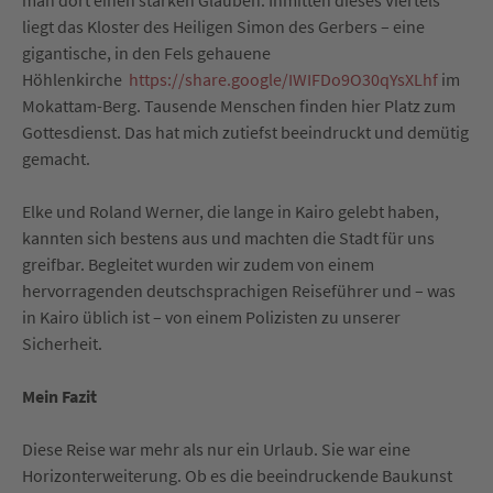
man dort einen starken Glauben. Inmitten dieses Viertels
liegt das Kloster des Heiligen Simon des Gerbers – eine
gigantische, in den Fels gehauene
Höhlenkirche
https://share.google/IWIFDo9O30qYsXLhf
im
Mokattam-Berg. Tausende Menschen finden hier Platz zum
Gottesdienst. Das hat mich zutiefst beeindruckt und demütig
gemacht.
Elke und Roland Werner, die lange in Kairo gelebt haben,
kannten sich bestens aus und machten die Stadt für uns
greifbar. Begleitet wurden wir zudem von einem
hervorragenden deutschsprachigen Reiseführer und – was
in Kairo üblich ist – von einem Polizisten zu unserer
Sicherheit.
Mein Fazit
Diese Reise war mehr als nur ein Urlaub. Sie war eine
Horizonterweiterung. Ob es die beeindruckende Baukunst