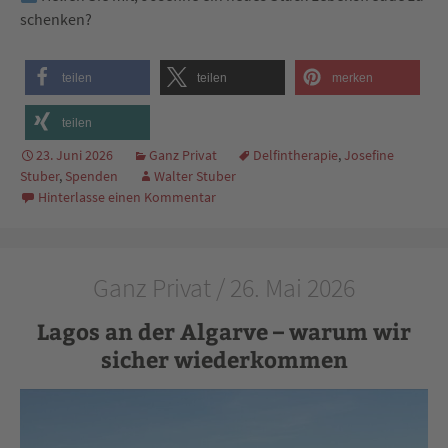
schenken?
teilen
teilen
merken
teilen
23. Juni 2026
Ganz Privat
Delfintherapie
,
Josefine
Stuber
,
Spenden
Walter Stuber
Hinterlasse einen Kommentar
Ganz Privat / 26. Mai 2026
Lagos an der Algarve – warum wir
sicher wiederkommen