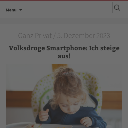
Suchen
Skip
Menu
nach:
to
content
Ganz Privat / 5. Dezember 2023
Volksdroge Smartphone: Ich steige
aus!