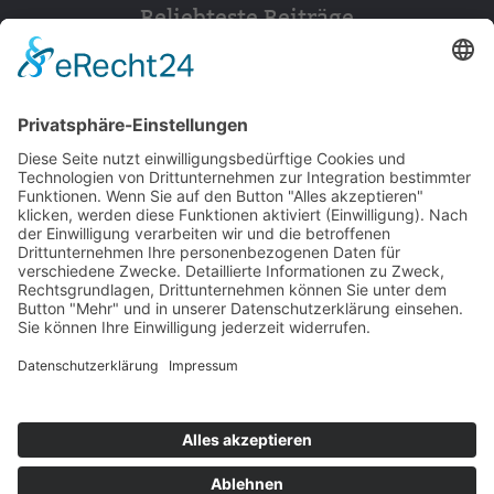
Beliebteste Beiträge
154
© 2026 Walter Stuber -
Impressum
Datenschutz
156
Bewertungen auf ProvenExpert.com
Gemeinhardt Service - Mutmacher.jetzt