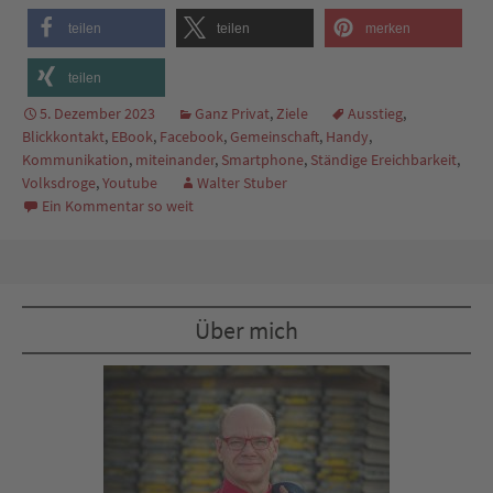
teilen
teilen
merken
teilen
5. Dezember 2023
Ganz Privat
,
Ziele
Ausstieg
,
Blickkontakt
,
EBook
,
Facebook
,
Gemeinschaft
,
Handy
,
Kommunikation
,
miteinander
,
Smartphone
,
Ständige Ereichbarkeit
,
Volksdroge
,
Youtube
Walter Stuber
Ein Kommentar so weit
Über mich