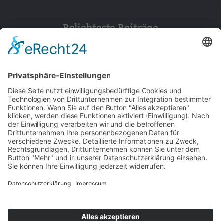
Beliebteste Beiträge
154
© 2026 Walter Stuber -
Impressum
Datenschutz
156
Bewertungen auf ProvenExpert.com
Gemeinhardt Service - Mutmacher.jetzt