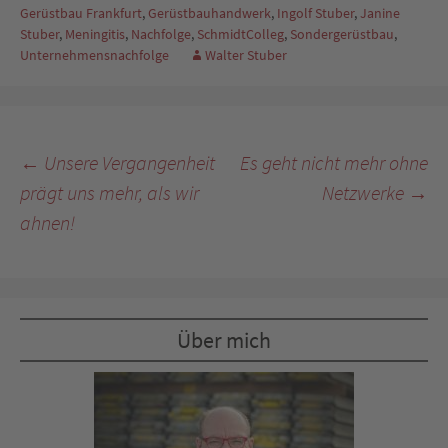
Gerüstbau Frankfurt
,
Gerüstbauhandwerk
,
Ingolf Stuber
,
Janine
Stuber
,
Meningitis
,
Nachfolge
,
SchmidtColleg
,
Sondergerüstbau
,
Unternehmensnachfolge
Walter Stuber
Beitragsnavigation
←
Unsere Vergangenheit
Es geht nicht mehr ohne
prägt uns mehr, als wir
Netzwerke
→
ahnen!
Über mich