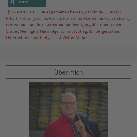
teilen
23. März 2016
Allgemeine Themen
,
Nachfolge
Dirk
Eckart
,
Führungskräfte
,
Gerüst
,
Gerüstbau
,
Gerüstbau Braunschweig
,
Gerüstbau Frankfurt
,
Gerüstbauhandwerk
,
Ingolf Stuber
,
Janine
Stuber
,
Meningitis
,
Nachfolge
,
SchmidtColleg
,
Sondergerüstbau
,
Unternehmensnachfolge
Walter Stuber
Über mich