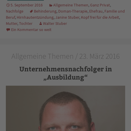
5. September 2016
Allgemeine Themen
,
Ganz Privat
,
Nachfolge
Behinderung
,
Doman-Therapie
,
Ehefrau
,
Familie und
Beruf
,
Hirnhautentzündung
,
Janine Stuber
,
Kopf frei für die Arbeit
,
Mutter
,
Tochter
Walter Stuber
Ein Kommentar so weit
Allgemeine Themen / 23. März 2016
Unternehmensnachfolger in
„Ausbildung“