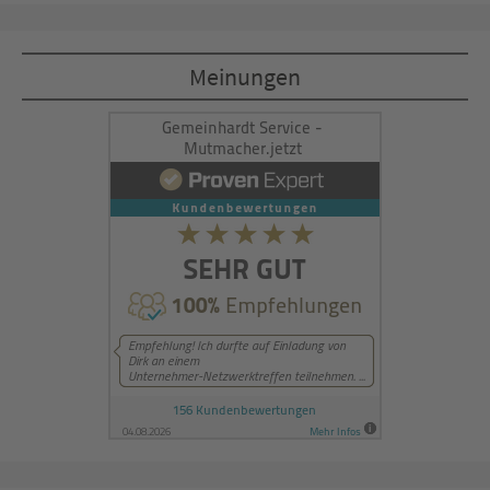
Akzeptieren
Meinungen
powered by
Usercentrics Consent
Management Platform
&
eRecht24