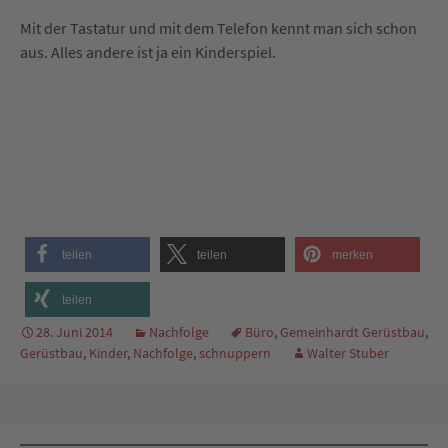
Mit der Tastatur und mit dem Telefon kennt man sich schon
aus. Alles andere ist ja ein Kinderspiel.
teilen
teilen
merken
teilen
28. Juni 2014
Nachfolge
Büro
,
Gemeinhardt Gerüstbau
,
Gerüstbau
,
Kinder
,
Nachfolge
,
schnuppern
Walter Stuber