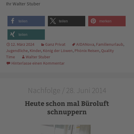
Ihr Walter Stuber
teilen
teilen
merken
teilen
12. März 2024
Ganz Privat
AIDANova
,
Familienurlaub
,
Jugendliche
,
Kinder
,
König der Löwen
,
Phönix Reisen
,
Quality
Time
Walter Stuber
Hinterlasse einen Kommentar
Nachfolge / 28. Juni 2014
Heute schon mal Büroluft
schnuppern