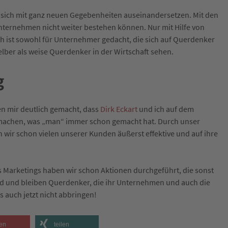
ss sich mit ganz neuen Gegebenheiten auseinandersetzen. Mit den
ternehmen nicht weiter bestehen können. Nur mit Hilfe von
h ist sowohl für Unternehmer gedacht, die sich auf Querdenker
elber als weise Querdenker in der Wirtschaft sehen.
g
n mir deutlich gemacht, dass
Dirk Eckart
und ich auf dem
s machen, was „man“ immer schon gemacht hat. Durch unser
wir schon vielen unserer Kunden äußerst effektive und auf ihre
 Marketings haben wir schon Aktionen durchgeführt, die sonst
ind und bleiben Querdenker, die ihr Unternehmen und auch die
s auch jetzt nicht abbringen!
en
teilen