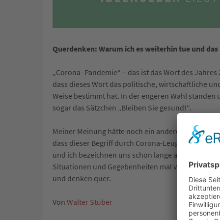
Querdenken: Warum ich es weiterhin tue und das 
„Corona- Pandemie“ – das ist das Wort des Jahres 
dass dieses Wort das politische, wirtschaftliche u
Weise bestimmt hat. In der engeren Wahl standen
sogar das Sätzchen „Bleiben Sie gesund!“.
Meiner Meinung hätte noch ein anderes Wort dazu g
dass dieser Begriff durch Corona-Leugner so ein
und ich bezeichnen uns schon lange als „Querdenk
Situationen und Gegebenheiten mal von einer gan
und denken quer.
Von
Walter Stuber