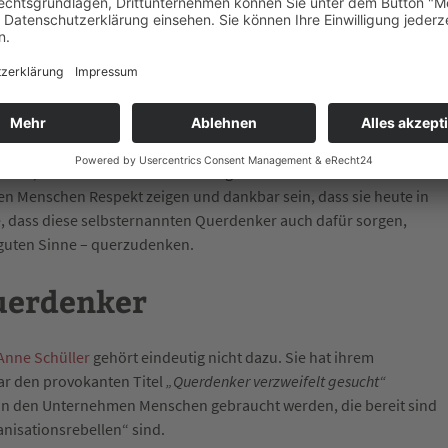
e Auslegung
-Leugner und Demos, wie z.B. in Leipzig. Davon ganz abgesehen,
nfangen kann und als Risikopatient darauf achte, dass ich mich
pzig für solche Versammlungen unangebracht.
 Kerzen, die hier 1989 bei den Montagsdemonstrationen seinen
n Menschen Respekt zeigen und dankbar sein, dass sie heute in
e, dass diese selbsternannten Querdenker auch dafür sorgen,
m guten Sinne – querzudenken.
uerdenker
Anne Schüller
gehört eindeutig nicht dazu. Sie hat ihrem
ar den provokanten Titel
„Querdenker verzweifelt gesucht“
t in den Unternehmen Menschen gebraucht werden, die bereit sind
nisationsrebellen“ sind.