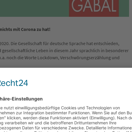
nichts mit Corona zu hat!
2020. Die Gesellschaft für deutsche Sprache hat entschieden,
nd gesellschaftliche Leben in diesem Jahr sprachlich in besonderer
 u.a. noch die Worte Lockdown, Verschwörungserzählung und
epasst: „Querdenker“. Allerdings macht es mich richtig sauer,
en negativen Touch bekommen hat. Mein Kompagnon Dirk Eckart
er“ und meinen damit, dass wir uns trauen als Unternehmer,
z anderen Seite anzugehen. Wir schlagen bewusst verrückte Wege