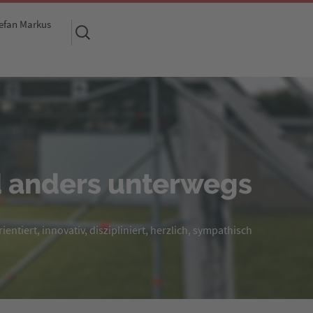
efan Markus
Suchen
nach:
 anders unterwegs
entiert, innovativ, diszipliniert, herzlich, sympathisch