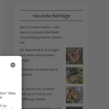
Neueste Beiträge
Was ich heute mache – und
warum Loslassen die beste
Entscheidung meines Lebens
war
Ein Stasi-Mord in Thüringen
und seine unerwarteten
Folgen
Abschied von einem Stück
Kindheit
Ein Lächeln für Josefine –
und warum Henry uns
Hoffnung schenkt
Was Leser mitnehmen – und