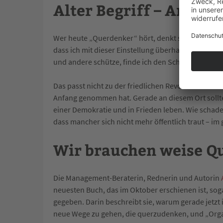
Alter Begriff – Ander
Wer heute „Querdenker“ hört, denkt sofort Corona
dass ich mit dieser Einstellung überhaupt nichts a
und andere schütze, finde ich den Schauplatz Lei
Das passt nicht zu der friedlichen Revolution der
Anfang genommen hat. Gerade an diesem Ort sollte
einer Demokratie und in Frieden leben. Wie schad
dass mancher sich nicht mehr öffentlich traut – i
Wir brauchen weise Q
Die Management-Beraterin, Rednerin und Autorin
neuesten Buch, das im Oktober erschienen ist, sog
gegeben. Darin beschreibt sie, warum gerade jetz
neue Wege zu gehen, die querzudenken, und „Orga