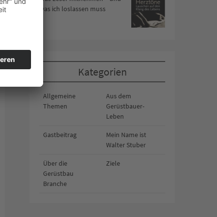
was ich loslassen muss
Kategorien
Allgemeine
Aus dem
Themen
Gerüstbauer-
Leben
Gastbeitrag
Mein Name ist
Walter Stuber
Über die
Ziele
Gerüstbau
Branche