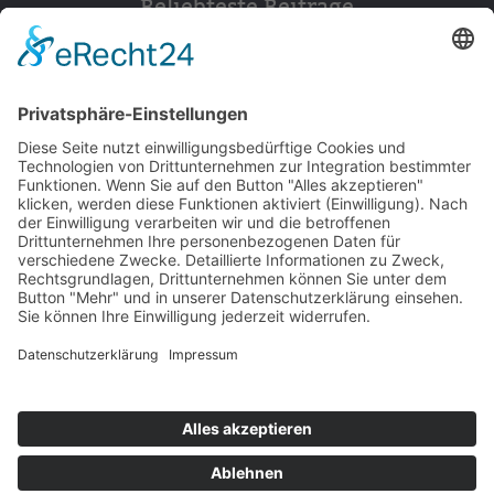
Beliebteste Beiträge
154
© 2026 Walter Stuber -
Impressum
Datenschutz
156
Bewertungen auf ProvenExpert.com
Gemeinhardt Service - Mutmacher.jetzt