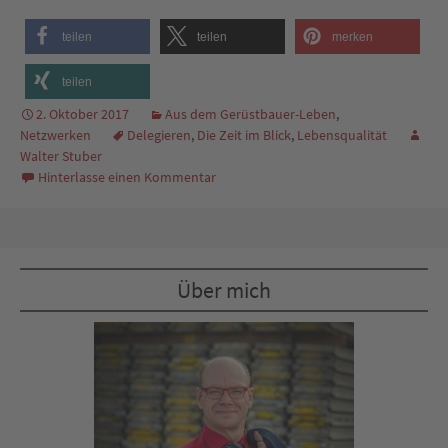
teilen
teilen
merken
teilen
2. Oktober 2017
Aus dem Gerüstbauer-Leben
,
Netzwerken
Delegieren
,
Die Zeit im Blick
,
Lebensqualität
Walter Stuber
Hinterlasse einen Kommentar
Über mich