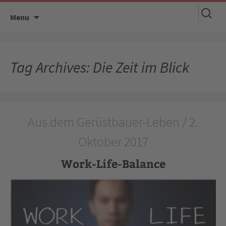
Suchen
Skip
Menu
nach:
to
content
Tag Archives: Die Zeit im Blick
Aus dem Gerüstbauer-Leben / 2.
Oktober 2017
Work-Life-Balance