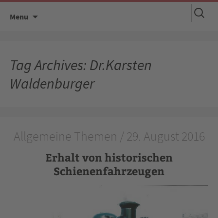
Suchen
Skip
Menu
nach:
to
content
Tag Archives: Dr.Karsten
Waldenburger
Allgemeine Themen / 29. August 2016
Erhalt von historischen
Schienenfahrzeugen