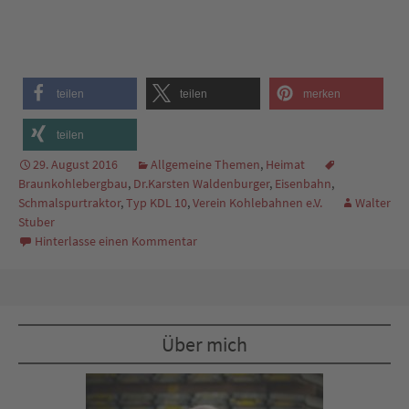
teilen
teilen
merken
teilen
29. August 2016
Allgemeine Themen
,
Heimat
Braunkohlebergbau
,
Dr.Karsten Waldenburger
,
Eisenbahn
,
Schmalspurtraktor
,
Typ KDL 10
,
Verein Kohlebahnen e.V.
Walter
Stuber
Hinterlasse einen Kommentar
Über mich