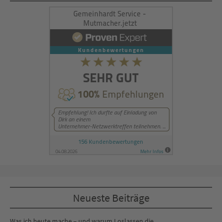
Management Platform
&
eRecht24
Neueste Beiträge
Was ich heute mache – und warum Loslassen die