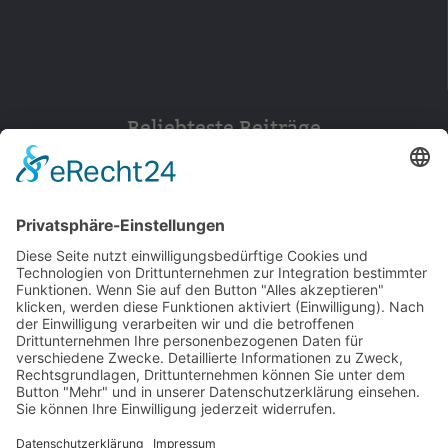
Beliebteste Beiträge
154
© 2026 Walter Stuber -
Impressum
Datenschutz