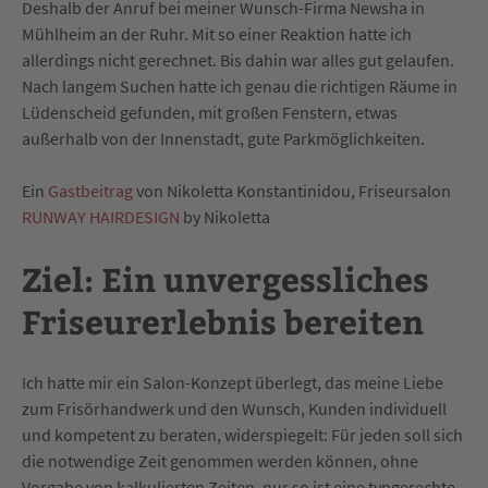
Deshalb der Anruf bei meiner Wunsch-Firma Newsha in
Mühlheim an der Ruhr. Mit so einer Reaktion hatte ich
allerdings nicht gerechnet. Bis dahin war alles gut gelaufen.
Nach langem Suchen hatte ich genau die richtigen Räume in
Lüdenscheid gefunden, mit großen Fenstern, etwas
außerhalb von der Innenstadt, gute Parkmöglichkeiten.
Ein
Gastbeitrag
von Nikoletta Konstantinidou, Friseursalon
RUNWAY HAIRDESIGN
by Nikoletta
Ziel: Ein unvergessliches
Friseurerlebnis bereiten
Ich hatte mir ein Salon-Konzept überlegt, das meine Liebe
zum Frisörhandwerk und den Wunsch, Kunden individuell
und kompetent zu beraten, widerspiegelt: Für jeden soll sich
die notwendige Zeit genommen werden können, ohne
Vorgabe von kalkulierten Zeiten, nur so ist eine typgerechte,