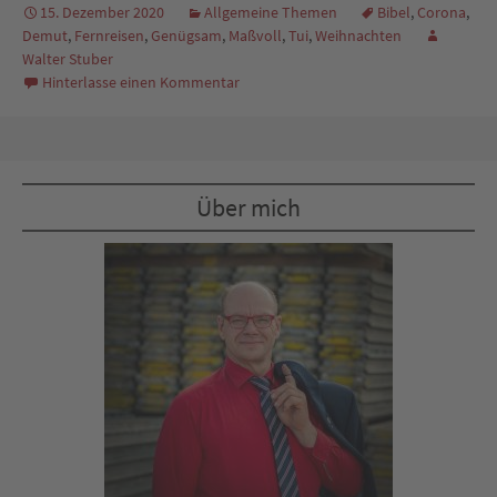
15. Dezember 2020
Allgemeine Themen
Bibel
,
Corona
,
Demut
,
Fernreisen
,
Genügsam
,
Maßvoll
,
Tui
,
Weihnachten
Walter Stuber
Hinterlasse einen Kommentar
Über mich