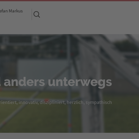
efan Markus
Suchen
nach:
 anders unterwegs
entiert, innovativ, diszipliniert, herzlich, sympathisch