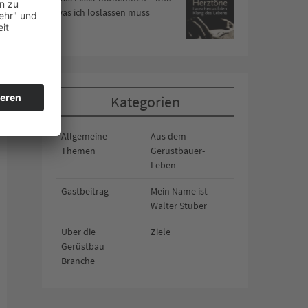
was ich loslassen muss
Kategorien
Allgemeine
Aus dem
Themen
Gerüstbauer-
Leben
Gastbeitrag
Mein Name ist
Walter Stuber
Über die
Ziele
Gerüstbau
Branche