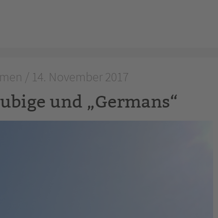
men / 14. November 2017
äubige und „Germans“