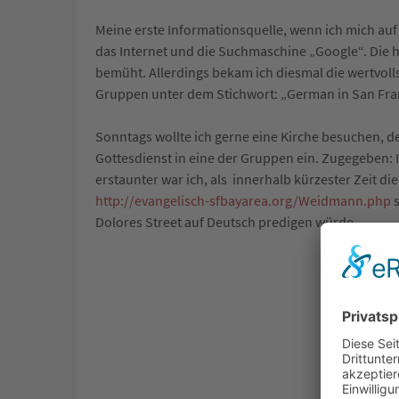
Meine erste Informationsquelle, wenn ich mich auf
das Internet und die Suchmaschine „Google“. Die h
bemüht. Allerdings bekam ich diesmal die wertvoll
Gruppen unter dem Stichwort: „German in San Fran
Sonntags wollte ich gerne eine Kirche besuchen, d
Gottesdienst in eine der Gruppen ein. Zugegeben: I
erstaunter war ich, als innerhalb kürzester Zeit d
http://evangelisch-sfbayarea.org/Weidmann.php
s
Dolores Street auf Deutsch predigen würde.