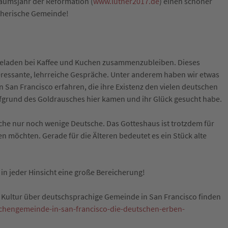
läumsjahr der Reformation (
www.luther2017.de
) einen schöner
utherische Gemeinde!
ngeladen bei Kaffee und Kuchen zusammenzubleiben. Dieses
eressante, lehrreiche Gespräche. Unter anderem haben wir etwas
n San Francisco erfahren, die ihre Existenz den vielen deutschen
fgrund des Goldrausches hier kamen und ihr Glück gesucht habe.
irche nur noch wenige Deutsche. Das Gotteshaus ist trotzdem für
hten möchten. Gerade für die Älteren bedeutet es ein Stück alte
 in jeder Hinsicht eine große Bereicherung!
 Kultur über deutschsprachige Gemeinde in San Francisco finden
rchengemeinde-in-san-francisco-die-deutschen-erben-