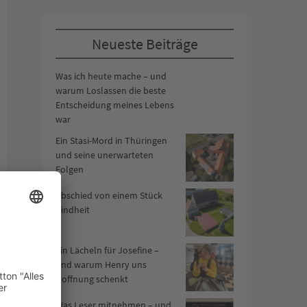
Neueste Beiträge
Was ich heute mache – und
warum Loslassen die beste
Entscheidung meines Lebens
war
Ein Stasi-Mord in Thüringen
und seine unerwarteten
Folgen
Abschied von einem Stück
Kindheit
Ein Lächeln für Josefine –
und warum Henry uns
Hoffnung schenkt
Was Leser mitnehmen – und