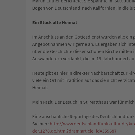
Martin Luther berichtete. Sie spannte im 500. Jubi
Bogen von Deutschland nach Kalifornien, in die l
Ein Stück alte Heimat
Im Anschluss an den Gottesdienst wurden alle ei
Angebot nahmen wir gerne an. Es ergaben sich int
über die Geschichte dieser schönen Kirche mitten i
Auswanderern verdankt, die im 19.Jahrhundert au
Heute gibt es hier in direkter Nachbarschaft zur K
viele ein Ort mit Tradition auf das sie nicht verzic
Heimat.
Mein Fazit: Der Besuch in St. Matthäus war für mich
Eine anschauliche Reportage des Deutschlandfunk
Sie hier:
http://www.deutschlandfunkkultur.de/ki
der.1278.de.html?dram:article_id=359687