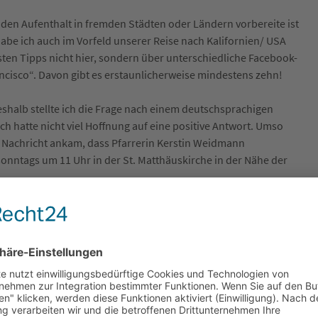
 den Aufenthalt in fremden Städten oder Ländern vorbereite ist
abe ich auch im Vorfeld unserer Reise nach Kalifornien/ USA
sten Tipps nicht hier, sondern über unterschiedliche Facebook-
cisco“. Davon gibt es erstaunlicherweise mindestens zehn!
eshalb stellte ich die Frage nach einem deutschsprachigen
ch hatte nicht viel Hoffnung auf eine positive Antwort. Umso
ie Nachricht ankam, dass Pfarrerin Kerstin Weidmann
onntags um 11 Uhr in der St. Matthäuskirche in der Nähe der