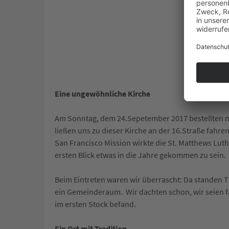
Eine ungewöhnliche Kirche
Am Sonntag, dem 24.Sepetember 2017 bestellten 
ließen uns zu dieser Kirche an der 16.Straße fahr
San Francisco Mission wirkte die St. Matthews Luth
ersten Blick etwas in die Jahre gekommen zu sein.
Beim Eintreten waren wir überrascht: Da standen Ti
ein Gemeinderaum. Wir dachten schon, wir seien fa
im ersten Stock befand.
Ein Ort mit Tradition