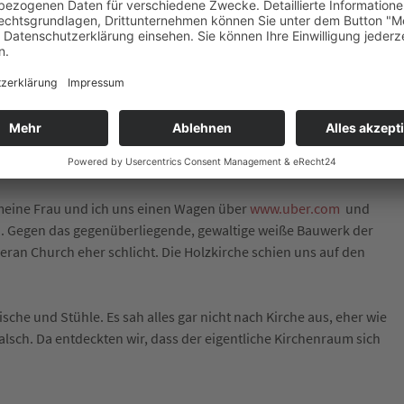
meine Frau und ich uns einen Wagen über
www.uber.com
und
en. Gegen das gegenüberliegende, gewaltige weiße Bauwerk der
eran Church eher schlicht. Die Holzkirche schien uns auf den
sche und Stühle. Es sah alles gar nicht nach Kirche aus, eher wie
lsch. Da entdeckten wir, dass der eigentliche Kirchenraum sich