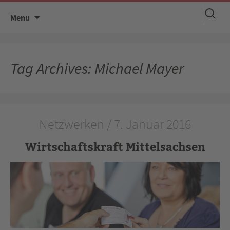
Suchen
Skip
Menu
nach:
to
content
Tag Archives: Michael Mayer
Netzwerken / 7. Januar 2016
Wirtschaftskraft Mittelsachsen