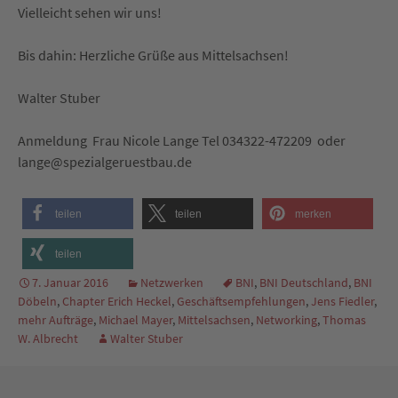
Vielleicht sehen wir uns!
Bis dahin: Herzliche Grüße aus Mittelsachsen!
Walter Stuber
Anmeldung Frau Nicole Lange Tel 034322-472209 oder
lange@spezialgeruestbau.de
teilen
teilen
merken
teilen
7. Januar 2016
Netzwerken
BNI
,
BNI Deutschland
,
BNI
Döbeln
,
Chapter Erich Heckel
,
Geschäftsempfehlungen
,
Jens Fiedler
,
mehr Aufträge
,
Michael Mayer
,
Mittelsachsen
,
Networking
,
Thomas
W. Albrecht
Walter Stuber