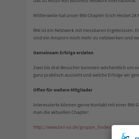
Das ist Motto von Business Network International.
Mittlerweile hat unser BNI Chapter Erich Heckel 28 
BNI ist ein Netzwerk mit messbaren Ergebnissen. 
sind ein Ansporn noch mehr zu netzwerken und we
Gemeinsam Erfolge erzielen
Zwei bis drei Besucher kommen wöchentlich um sich
ganz praktisch aussieht und welche Erfolge wir ge
Offen für weitere Mitglieder
Interessierte können gerne Kontakt mit einer BNI G
man die aktuellen Chapter:
http://www.bni-so.de/gruppe_finden.php