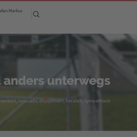
efan Markus
Suchen
nach:
 anders unterwegs
entiert, innovativ, diszipliniert, herzlich, sympathisch