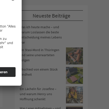
Neueste Beiträge
Was ich heute mache – und
warum Loslassen die beste
Entscheidung meines Lebens
war
Ein Stasi-Mord in Thüringen
und seine unerwarteten
Folgen
Abschied von einem Stück
Kindheit
Ein Lächeln für Josefine –
und warum Henry uns
Hoffnung schenkt
Was Leser mitnehmen – und