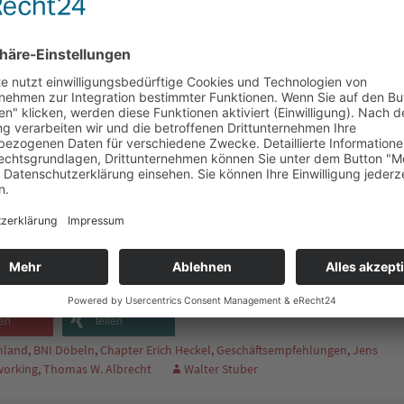
eise jeden Dienstag von 6.45 bis 8.45 Uhr im Hotel „Weiße Taube“,
eder soweit! Eine vorherige Anmeldung wäre ratsam. Am 19. Januar
Gäste, bei dem sich unser Chapter vorstellt.
oder lange@spezialgeruestbau.de
en
teilen
hland
,
BNI Döbeln
,
Chapter Erich Heckel
,
Geschäftsempfehlungen
,
Jens
working
,
Thomas W. Albrecht
Walter Stuber