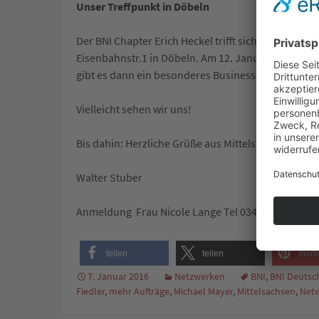
Unser Treffpunkt in Döbeln
Der BNI Chapter Erich Heckel trifft sich normalerw
Eisenbahnstr.1 in Döbeln. Am 12. Januar ist es wi
gibt es dann ein besonderes Businessfrühstück für 
Vielleicht sehen wir uns!
Bis dahin: Herzliche Grüße aus Mittelsachsen!
Walter Stuber
Anmeldung Frau Nicole Lange Tel 034322-472209 
teilen
teilen
merk
7. Januar 2016
Netzwerken
BNI
,
BNI Deutsc
Fiedler
,
mehr Aufträge
,
Michael Mayer
,
Mittelsachsen
,
Net