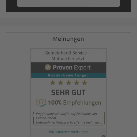
Mehr Informationen
Akzeptieren
Meinungen
powered by
Usercentrics Consent
Management Platform
&
eRecht24