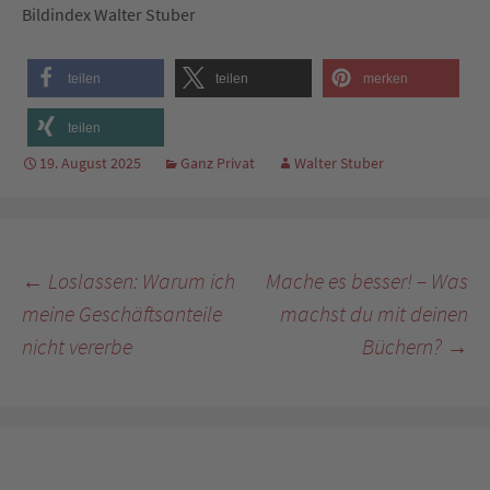
Bildindex Walter Stuber
teilen
teilen
merken
teilen
19. August 2025
Ganz Privat
Walter Stuber
Beitragsnavigation
←
Loslassen: Warum ich
Mache es besser! – Was
meine Geschäftsanteile
machst du mit deinen
nicht vererbe
Büchern?
→