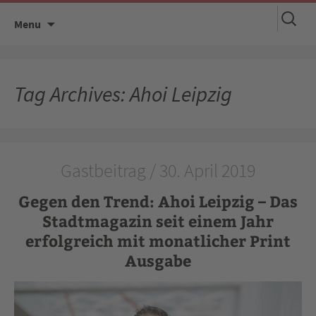
Suchen
Skip
Menu
nach:
to
content
Tag Archives: Ahoi Leipzig
Gastbeitrag / 30. April 2019
Gegen den Trend: Ahoi Leipzig – Das
Stadtmagazin seit einem Jahr
erfolgreich mit monatlicher Print
Ausgabe