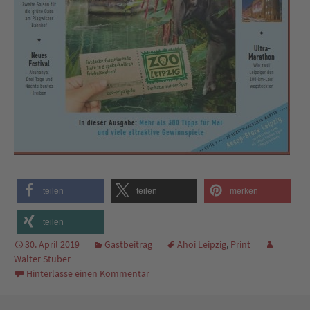
teilen
teilen
merken
teilen
30. April 2019
Gastbeitrag
Ahoi Leipzig
,
Print
Walter Stuber
Hinterlasse einen Kommentar