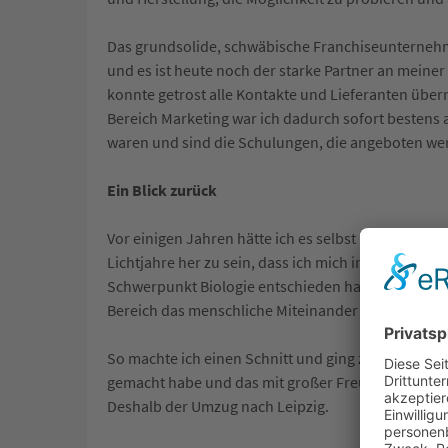
Das grundsolide, schwäbische Franchiseunternehm
und es ist heute noch der starke Partner an meiner
konnte getrost alle Kontakte und Lieferanten übe
Bereich Marketing war ich dadurch sofort bestens a
waren und sind die Schulungen, die angeboten we
Ein Blick zurück
Vor einigen Jahren hätte ich es selbst nicht für mö
Lichtjahre her zu sein, dass ich mich in meiner Hei
Schwerpunkt Biologie entschieden habe. Irgendwann
Bereich das menschliche Miteinander fehlen würde
So machte ich einen Schnitt und ging zu einer Werb
gemacht habe und das mit großer Freude. Trotzde
Deshalb der Umzug nach Leipzig.