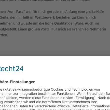
en „Vom Fass“ war für mich gerade am Anfang eine große Hilfe
 Seite, der mir hilft im Wettbewerb bestehen zu können. Ich
rnehmen und wusste um die hohe Qualität der Ware. Auch im
ufgestellt. Einen großen Vorteil für mich als Franchise-Nehmerin
rden.
glich gehalten, dass ich im Einzelhandel lande! Es scheint
matstadt Berlin für ein naturwissenschaftliches Studium mit
 wurde dann allerdings klar, dass mir auf lange Sicht in diesem
.
eagentur bei der ich als Quereinsteigerin so ziemlich alles
m kam 2010 bei mir der Wunsch auf etwas Neues zu wagen.