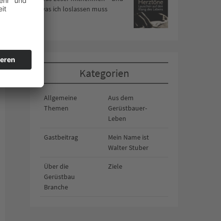
was ich loslassen muss
Kategorien
Allgemeine
Aus dem
Themen
Gerüstbauer-
Leben
Gastbeitrag
Mein Name ist
Walter Stuber
Über die
Ziele
Gerüstbau
Branche