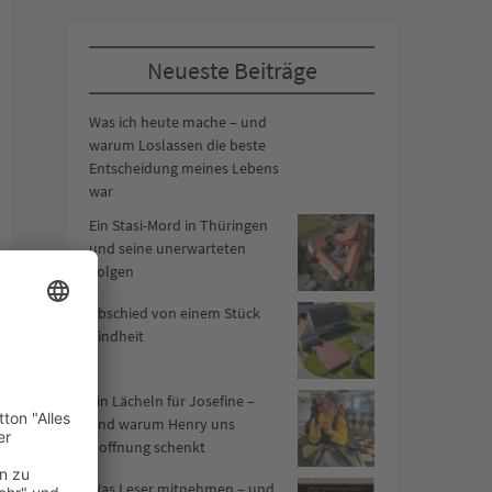
Neueste Beiträge
Was ich heute mache – und
warum Loslassen die beste
Entscheidung meines Lebens
war
Ein Stasi-Mord in Thüringen
und seine unerwarteten
Folgen
Abschied von einem Stück
Kindheit
Ein Lächeln für Josefine –
und warum Henry uns
Hoffnung schenkt
Was Leser mitnehmen – und