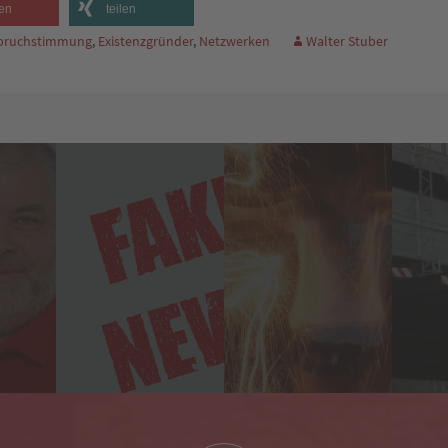
en
teilen
bruchstimmung
,
Existenzgründer
,
Netzwerken
Walter Stuber