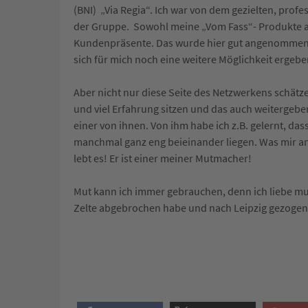
(BNI) „Via Regia“. Ich war von dem gezielten, prof
der Gruppe. Sowohl meine „Vom Fass“- Produkte al
Kundenpräsente. Das wurde hier gut angenommen.
sich für mich noch eine weitere Möglichkeit ergeb
Aber nicht nur diese Seite des Netzwerkens schätze
und viel Erfahrung sitzen und das auch weitergeben.
einer von ihnen. Von ihm habe ich z.B. gelernt, da
manchmal ganz eng beieinander liegen. Was mir an 
lebt es! Er ist einer meiner Mutmacher!
Mut kann ich immer gebrauchen, denn ich liebe muti
Zelte abgebrochen habe und nach Leipzig gezogen b