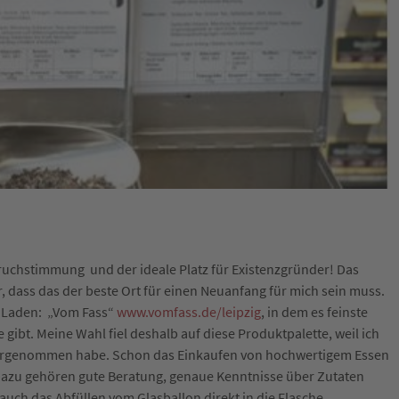
fbruchstimmung und der ideale Platz für Existenzgründer! Das
r, dass das der beste Ort für einen Neuanfang für mich sein muss.
en Laden: „Vom Fass“
www.vomfass.de/leipzig
, in dem es feinste
gibt. Meine Wahl fiel deshalb auf diese Produktpalette, weil ich
hrgenommen habe. Schon das Einkaufen von hochwertigem Essen
. Dazu gehören gute Beratung, genaue Kenntnisse über Zutaten
auch das Abfüllen vom Glasballon direkt in die Flasche.