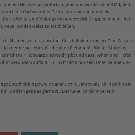
essionellen Netzwerken sofort angetan und wurde schnell Mitglied
s auch die Gschwendner Tees eignen sich sehr gut als
 Durch Weiterempfehlungen in andere BNI-Gruppen hinein, hat
en, neue Kundenkreise zu erschließen.
 ich. Mich begeistert, dass hier Geschäftsleute mit großem Wissen
 Ich nenne sie liebevoll „die alten Elefanten“. Walter Stuber ist
ss es nicht nur „schwarz und weiß“ gibt und dass Höhen und Tiefen
ihm besonders auffällt: Er „hat“ nicht nur sein Unternehmen, er
ge Entscheidungen, wie damals vor 8 Jahren als ich in Berlin die
in. Und ich gebe es gerne zu: Das habe ich nicht bereut!