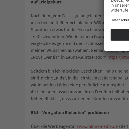
Auf Erfolgskurs
Nach dem „Vom Fass“ gut angelaufen war, überlegte
im Lebensmittelbereich bleiben. Während ich in Leip
Standbein etwas für die Menschen vor Ort bieten
TeeGschwendner. Wieder einem Franchise-Unternehm
vergleiche es gerne mit dem schlüsselfertigen Bau
meinen Wünschen auswählen. Genau ein Jahr spät
„Nova Eventis“ in Leuna-Günthersdorf
https://st
Seitdem bin ich in beiden Geschäften „halb und ha
sind meine „Kids“, in die ich viel investiert hab
wir in beiden Läden eine persönliche Atmosphäre.
ihr Leid oder lassen uns an ihren Freuden teilhabe
Nebeneffekt ist, dass zufriedene Kunden uns natür
BNI – Von „alten Elefanten“ profitieren
Über die Werbeagentur
www.minnemedia.de
stieß