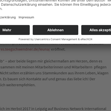
 ich 2014 wie ich mich noch weiterentwickeln könnte. Ich wollte
zig auch viele Touristen erreichte, sollte mein zweites
. Kurzerhand schrieb ich eine Bewerbungsmappe an
en, denn das System bringt mir die meisten Vorteile. Ich
en: Ich bekomme vieles „geliefert“ und kann trotzdem ganz nach
er, im April 2015, wurde dann mein TeeGschwendner Geschäft
ores.teegschwendner.de/leuna/
eröffnet.
lb“ – aber beide liegen mir gleichermaßen am Herzen, denn es
e. Zusammen mit meinen Mitarbeiterinnen und Mitarbeitern pflegen
 Nicht selten erzählen uns Stammkunden aus ihrem Leben, klagen
n. Es bauen sich Kontakte auf und genau das liebe ich! Der
lich weiterempfehlen.
 ich im Herbst 2017 in Leipzig auf Business Network International