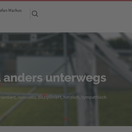
efan Markus
Suchen
nach:
 anders unterwegs
entiert, innovativ, diszipliniert, herzlich, sympathisch