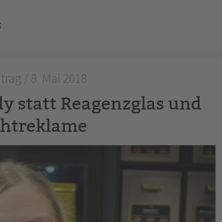
s
trag / 8. Mai 2018
y statt Reagenzglas und
htreklame