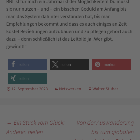
BNI ist für mich ein Jahrmarkt der Möglichkeiten! Du musst
sie nur nutzen – und – ein bisschen Geduld am Anfang bis
man das System dahinter verstanden hat, bis man
Empfehlungen bekommt und dass es auch einiges an Zeit
kostet Beziehungen aufzubauen und zu pflegen gehört auch
dazu – denn schließlich ist das Leitbild ja „Wer gibt,
gewinnt!“
teilen
teilen
merken
teilen
12. September 2023
Netzwerken
Walter Stuber
Beitragsnavigation
←
Ein Stück vom Glück:
Von der Auswanderung
Anderen helfen
bis zum globalen